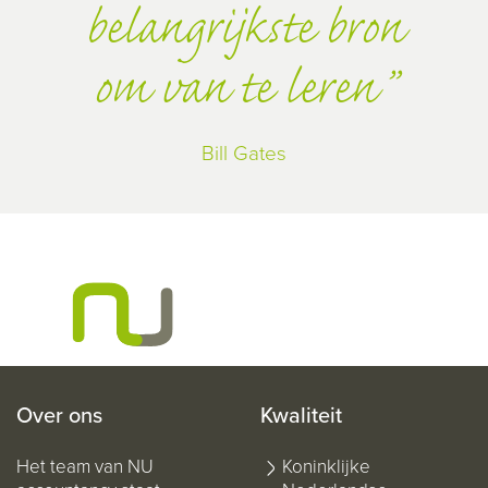
belangrijkste bron
om van te leren
Bill Gates
Over ons
Kwaliteit
Het team van NU
Koninklijke