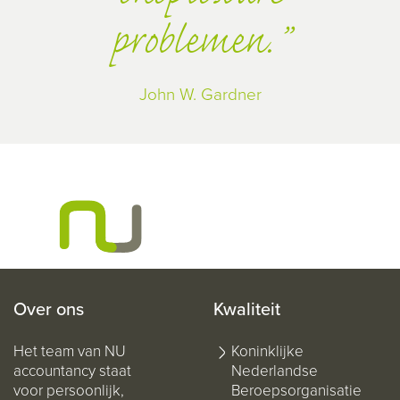
problemen.
John W. Gardner
Over ons
Kwaliteit
Het team van NU
Koninklijke
accountancy staat
Nederlandse
voor persoonlijk,
Beroepsorganisatie