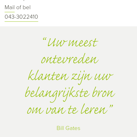
Mail
of bel
043-3022410
Uw meest
ontevreden
klanten zijn uw
belangrijkste bron
om van te leren
Bill Gates