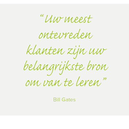
Uw meest
ontevreden
klanten zijn uw
belangrijkste bron
om van te leren
Bill Gates