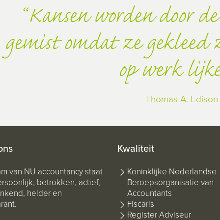
Kansen worden door de
gemist omdat ze gekleed zi
op werk lijk
Thomas A. Edison
ons
Kwaliteit
am van NU accountancy staat
Koninklijke Nederlandse
rsoonlijk, betrokken, actief,
Beroepsorganisatie van
kend, helder en
Accountants
rant.
Fiscaris
Register Adviseur