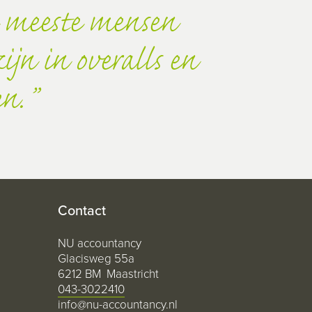
 meeste mensen
jn in overalls en
en.
Contact
NU accountancy
Glacisweg 55a
6212 BM Maastricht
043-3022410
info@nu-accountancy.nl