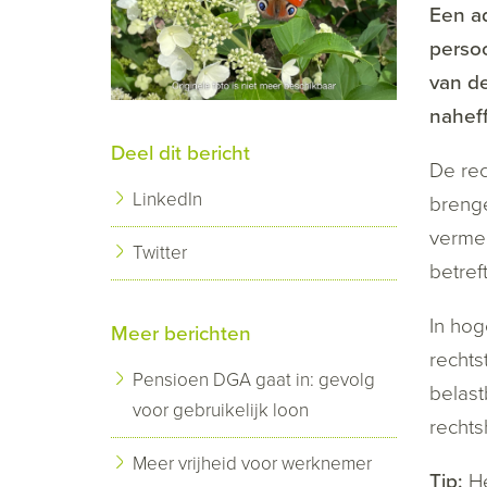
Een a
persoo
van de
naheff
Deel dit bericht
De rec
LinkedIn
brenge
vermel
Twitter
betref
In hog
Meer berichten
rechts
Pensioen DGA gaat in: gevolg
belast
voor gebruikelijk loon
rechts
Meer vrijheid voor werknemer
Tip:
He