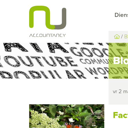
Dien
B
Bl
vr 2 m
Fac