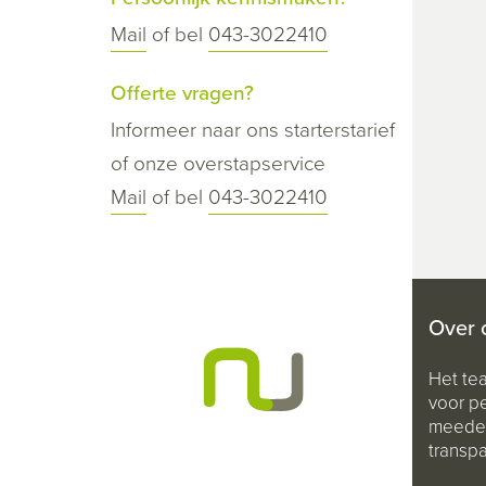
Mail
of bel
043-3022410
Offerte vragen?
Informeer naar ons starterstarief
of onze overstapservice
Mail
of bel
043-3022410
Over 
Het te
voor pe
meeden
transpa