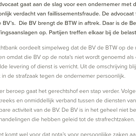
dvocaat gaat aan de slag voor een ondernemer met d
nlijk verdacht van faillissementsfraude. De advocaat
 BV’s. Die BV brengt de BTW in aftrek. Daar is de Be
ingsaanslagen op. Partijen treffen elkaar bij de belast
htbank oordeelt simpelweg dat de BV de BTW op de not
n omdat die BV op de nota's niet wordt genoemd als 
de levering of dienst is verricht. Uit de omschrijving 
t in de strafzaak tegen de ondernemer persoonlijk.
er beroep gaat het gerechtshof een stap verder. Volge
treeks en onmiddellijk verband tussen de diensten v
bare activiteit van de BV. De BV is in het geheel niet 
handelingen die hebben geleid tot de strafrechtzaken. K
t komt wel voor dat nota’s voor persoonlijke zaken 