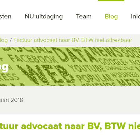
sten
NU uitdaging
Team
Blog
In
log
Factuur advocaat naar BV, BTW niet aftrekbaar
og
aart 2018
tuur advocaat naar BV, BTW nie