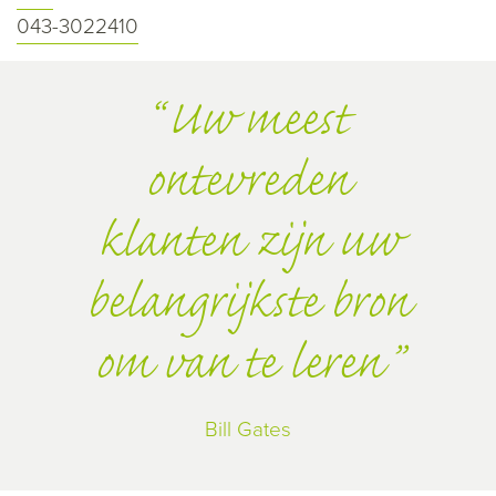
043-3022410
Uw meest
ontevreden
klanten zijn uw
belangrijkste bron
om van te leren
Bill Gates