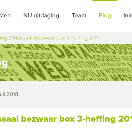
sten
NU uitdaging
Team
Blog
In
log
Massaal bezwaar box 3-heffing 2017
og
juli 2018
saal bezwaar box 3-heffing 20