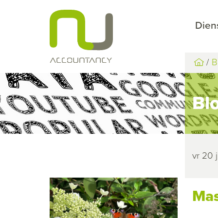
Dien
B
Bl
vr 20 
Mas