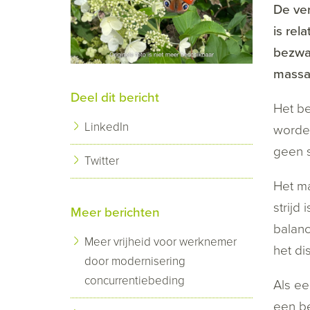
De ve
is rel
bezwa
massaa
Deel dit bericht
Het be
LinkedIn
worden
geen 
Twitter
Het ma
strijd
Meer berichten
balanc
Meer vrijheid voor werknemer
het di
door modernisering
concurrentiebeding
Als ee
een be