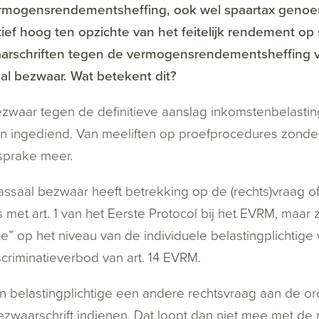
rmogensrendementsheffing, ook wel spaartax genoemd
atief hoog ten opzichte van het feitelijk rendement op
arschriften tegen de vermogensrendementsheffing v
l bezwaar. Wat betekent dit?
zwaar tegen de definitieve aanslag inkomstenbelasting 
 ingediend. Van meeliften op proefprocedures zonder z
sprake meer.
ssaal bezwaar heeft betrekking op de (rechts)vraag 
 is met art. 1 van het Eerste Protocol bij het EVRM, maa
e” op het niveau van de individuele belastingplichtige 
scriminatieverbod van art. 14 EVRM.
n belastingplichtige een andere rechtsvraag aan de orde 
zwaarschrift indienen. Dat loopt dan niet mee met de