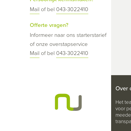
Mail
of bel
043-3022410
Offerte vragen?
Informeer naar ons starterstarief
of onze overstapservice
Mail
of bel
043-3022410
Over 
Het te
voor pe
meeden
transpa