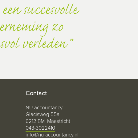
een succesvolle
derneming zo
esvol verleden
Contact
NU accountancy
Glacisweg 55a
6212 BM Maastricht
043-3022410
info@nu-accountancy.nl