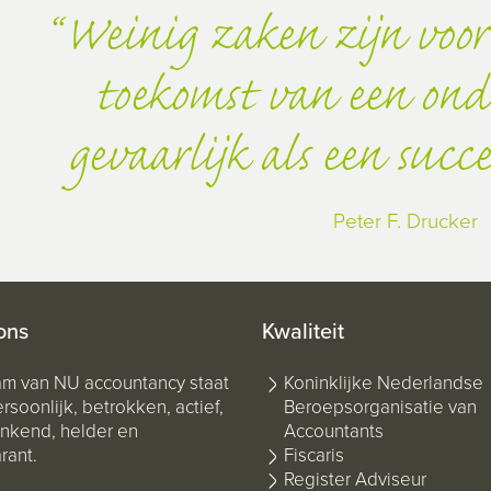
Weinig zaken zijn voor 
toekomst van een on
gevaarlijk als een succ
Peter F. Drucker
ons
Kwaliteit
am van NU accountancy staat
Koninklijke Nederlandse
rsoonlijk, betrokken, actief,
Beroepsorganisatie van
kend, helder en
Accountants
rant.
Fiscaris
Register Adviseur