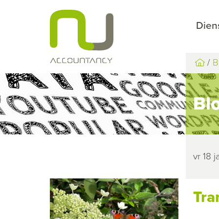
Dien
B
Bl
vr 18 
Tra