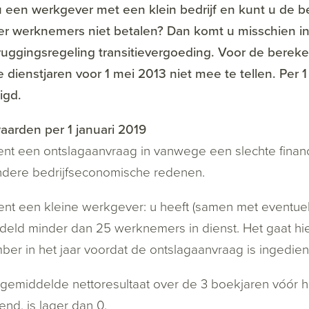
 een werkgever met een klein bedrijf en kunt u de b
er werknemers niet betalen? Dan komt u misschien i
uggingsregeling transitievergoeding. Voor de bereke
 dienstjaren voor 1 mei 2013 niet mee te tellen. Per 
igd.
arden per 1 januari 2019
ient een ontslagaanvraag in vanwege een slechte finan
ndere bedrijfseconomische redenen.
ent een kleine werkgever: u heeft (samen met eventu
eld minder dan 25 werknemers in dienst. Het gaat hierb
er in het jaar voordat de ontslagaanvraag is ingedien
 gemiddelde nettoresultaat over de 3 boekjaren vóór h
end, is lager dan 0.