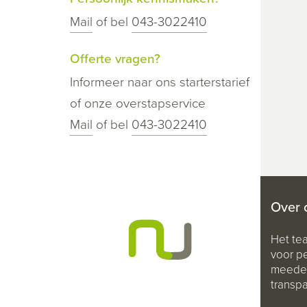
Mail
of bel
043-3022410
Offerte vragen?
Informeer naar ons starterstarief
of onze overstapservice
Mail
of bel
043-3022410
Over 
Het te
voor pe
meeden
transpa