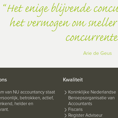
Het enige blijvende concu
het vermogen om sneller 
concurrente
Arie de Geus
ons
Kwaliteit
am van NU accountancy staat
Koninklijke Nederlandse
rsoonlijk, betrokken, actief,
Beroepsorganisatie van
kend, helder en
Accountants
rant.
Fiscaris
Register Adviseur