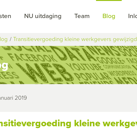
sten
NU uitdaging
Team
Blog
In
log
Transitievergoeding kleine werkgevers gewijzigd
og
januari 2019
nsitievergoeding kleine werkge