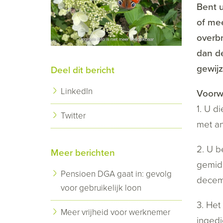
Bent u
of me
overbr
dan de
gewijz
Deel dit bericht
LinkedIn
Voorwa
1. U d
Twitter
met a
2. U b
Meer berichten
gemidd
Pensioen DGA gaat in: gevolg
decemb
voor gebruikelijk loon
3. Het
Meer vrijheid voor werknemer
ingedi