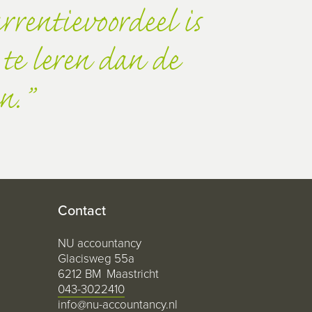
rrentievoordeel is
te leren dan de
n.
Contact
NU accountancy
Glacisweg 55a
6212 BM Maastricht
043-3022410
info@nu-accountancy.nl