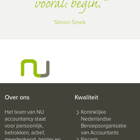
vooral: begin.
Simon Sinek
Over ons
Kwaliteit
Het team van NU
Koninklijke
accountancy staat
Nederlandse
voor persoonlijk,
Beroepsorganisatie
betrokken, actief,
van Accountants
meedenkend, helder en
Fiscaris