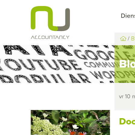
Dien
B
Bl
vr 10 
Doo