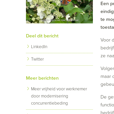
Een pr
eindig
te mog
toesta
Deel dit bericht
Voor d
LinkedIn
bedrij
ze naa
Twitter
Volgen
maar o
Meer berichten
gebeu
Meer vrijheid voor werknemer
door modernisering
De ge
concurrentiebeding
functi
bedrij