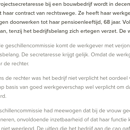
ojectsecretaresse bij een bouwbedrijf wordt in decem
t haar contract van rechtswege. Ze heeft haar werkg
en doorwerken tot haar pensioenleeftijd, 68 jaar. V
an, tenzij het bedrijfsbelang zich ertegen verzet. De
e geschillencommissie komt de werkgever met verjon
fsbelang. De secretaresse krijgt gelijk. Omdat de werk
r de rechter.
s de rechter was het bedrijf niet verplicht het oordee
p basis van goed werkgeverschap wel verplicht om dat 
rd.
schillencommissie had meewogen dat bij de vrouw g
oneren, onvoldoende inzetbaarheid of dat haar functie 
f niet weerlegd. De uitleg die het bedrijf aan de cao g