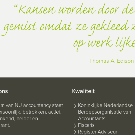
Kansen worden door de
gemist omdat ze gekleed zi
op werk lijk
Thomas A. Edison
ons
Kwaliteit
am van NU accountancy staat
Koninklijke Nederlandse
rsoonlijk, betrokken, actief,
Beroepsorganisatie van
kend, helder en
Accountants
rant.
Fiscaris
Register Adviseur