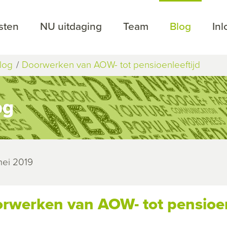
sten
NU uitdaging
Team
Blog
In
log
Doorwerken van AOW- tot pensioenleeftijd
og
mei 2019
rwerken van AOW- tot pensioen