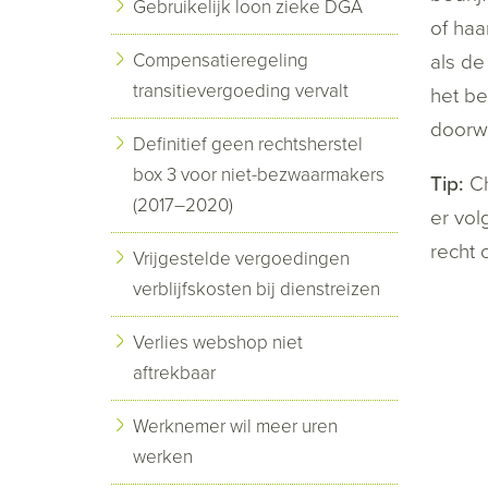
Gebruikelijk loon zieke DGA
of haa
Compensatieregeling
als de
transitievergoeding vervalt
het be
doorw
Definitief geen rechtsherstel
box 3 voor niet-bezwaarmakers
Tip:
Ch
(2017–2020)
er vol
recht 
Vrijgestelde vergoedingen
verblijfskosten bij dienstreizen
Verlies webshop niet
aftrekbaar
Werknemer wil meer uren
werken