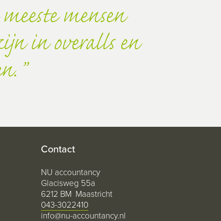
 meeste mensen
jn in overalls en
en.
Contact
NU accountancy
Glacisweg 55a
6212 BM Maastricht
043-3022410
info@nu-accountancy.nl