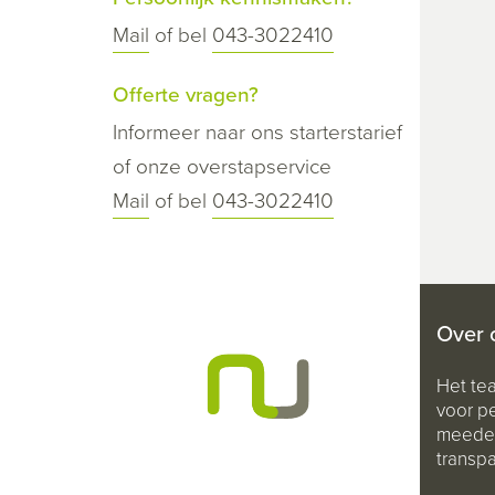
Mail
of bel
043-3022410
Offerte vragen?
Informeer naar ons starterstarief
of onze overstapservice
Mail
of bel
043-3022410
Over 
Het te
voor pe
meeden
transpa