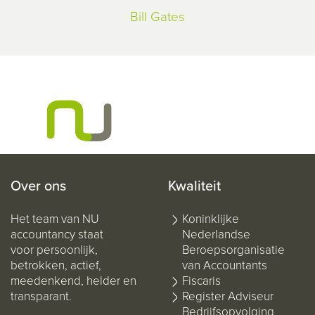
Bill Gates
Over ons
Kwaliteit
Het team van NU
Koninklijke
accountancy staat
Nederlandse
voor persoonlijk,
Beroepsorganisatie
betrokken, actief,
van Accountants
meedenkend, helder en
Fiscaris
transparant.
Register Adviseur
Bedrijfsopvolging