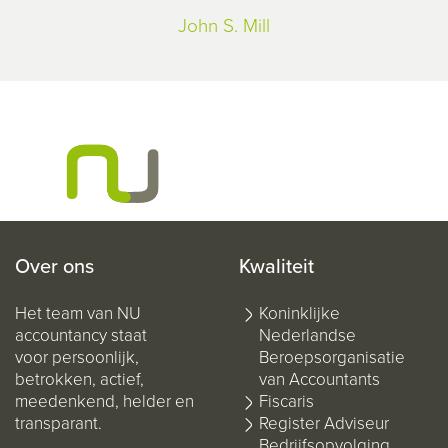
John S. Mill
Over ons
Kwaliteit
Het team van NU
Koninklijke
accountancy staat
Nederlandse
voor persoonlijk,
Beroepsorganisatie
betrokken, actief,
van Accountants
meedenkend, helder en
Fiscaris
transparant.
Register Adviseur
Bedrijfsopvolging