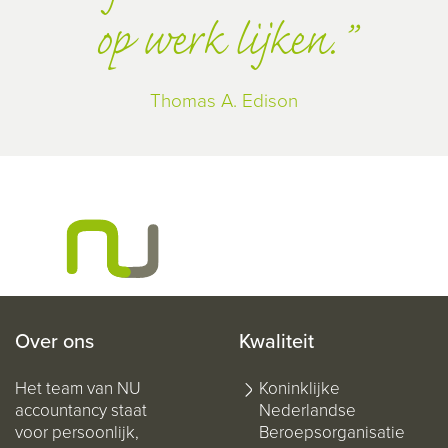
op werk lijken.
Thomas A. Edison
Over ons
Kwaliteit
Het team van NU
Koninklijke
accountancy staat
Nederlandse
voor persoonlijk,
Beroepsorganisatie