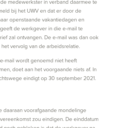
at de medewerkster in verband daarmee te
emeld bij het UWV en dat er door de
haar openstaande vakantiedagen en
eeft de werkgever in die e-mail te
ef zal ontvangen. De e-mail was dan ook
het vervolg van de arbeidsrelatie.
 e-mail wordt genoemd niet heeft
men, doet aan het voorgaande niets af. In
chtswege eindigt op 30 september 2021.
de daaraan voorafgaande mondelinge
sovereenkomst zou eindigen. De einddatum
 noch gebleken is dat de werkgever na