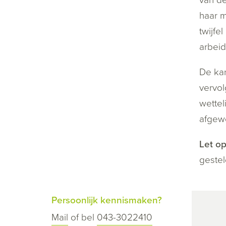
haar m
twijfe
arbei
De kan
vervol
wettel
afgew
Let op
gestel
Persoonlijk kennismaken?
Mail
of bel
043-3022410