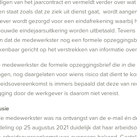
igen van het jaarcontract en vermeldt verder over w
n staat zoals dat ze ziek uit dienst gaat, wordt aang
ever wordt gezorgd voor een eindafrekening waarbij 
uwde eindejaarsuitkering worden uitbetaald. Tevens g
 dat de medewerkster nog een formele opzeggingsbri
enbaar gericht op het verstrekken van informatie over 
 medewerkster de formele opzeggingsbrief die in die
gen, nog daargelaten voor wiens risico dat dient te ko
eidsovereenkomst is immers bepaald dat deze van re
ing door de werkgever is daarom niet vereist.
usie
de medewerkster was na ontvangst van de e-mail én 
ling op 25 augustus 2021 duidelijk dat haar arbeid
e arbeidsovereenkomst was eveneens bekend. Gesteld