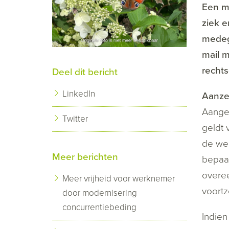
Een me
ziek e
medege
mail m
rechts
Deel dit bericht
LinkedIn
Aanze
Aangez
Twitter
geldt 
de wer
Meer berichten
bepaal
overee
Meer vrijheid voor werknemer
voortz
door modernisering
concurrentiebeding
Indien