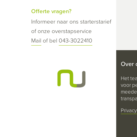
Offerte vragen?
Informeer naar ons starterstarief
of onze overstapservice
Mail
of bel
043-3022410
Over 
Het te
voor pe
meeden
transpa
Privacy