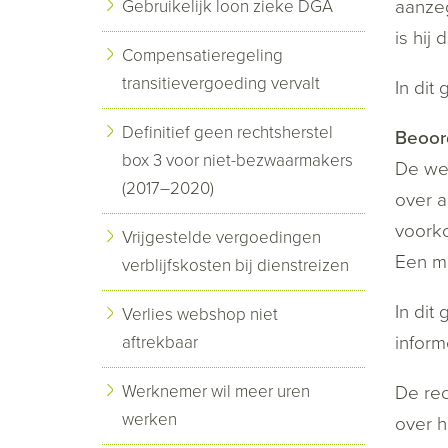
aanzeg
Gebruikelijk loon zieke DGA
is hij
Compensatieregeling
transitievergoeding vervalt
In dit
Definitief geen rechtsherstel
Beoor
box 3 voor niet-bezwaarmakers
De wet
(2017–2020)
over a
voorko
Vrijgestelde vergoedingen
Een mo
verblijfskosten bij dienstreizen
In dit
Verlies webshop niet
inform
aftrekbaar
Werknemer wil meer uren
De rec
werken
over h