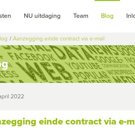
sten
NU uitdaging
Team
Blog
In
log
Aanzegging einde contract via e-mail
og
april 2022
zegging einde contract via e-m