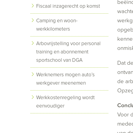
beëind
Fiscaal inzagerecht op komst
wachte
werkg
Camping en woon-
werkkilometers
opgebo
kennen
Arbovrijstelling voor personal
onmisk
training en abonnement
sportschool van DGA
Dat de
ontvan
Werknemers mogen auto’s
de arb
werkgever meenemen
Opzegg
Werkkostenregeling wordt
Concl
eenvoudiger
Voor 
medede
van d