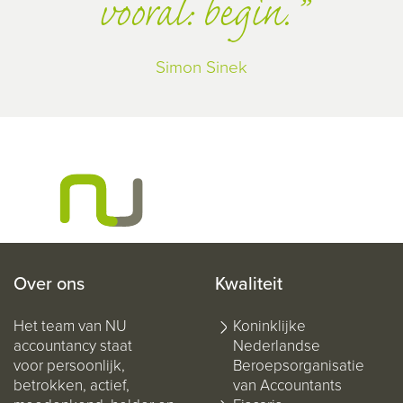
vooral: begin.
Simon Sinek
Over ons
Kwaliteit
Het team van NU
Koninklijke
accountancy staat
Nederlandse
voor persoonlijk,
Beroepsorganisatie
betrokken, actief,
van Accountants