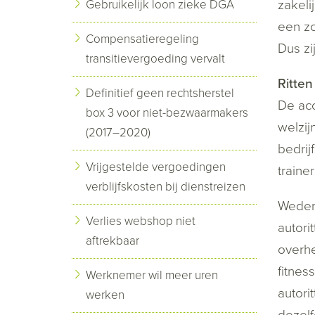
zakeli
Gebruikelijk loon zieke DGA
een zo
Compensatieregeling
Dus zi
transitievergoeding vervalt
Ritten
Definitief geen rechtsherstel
De acc
box 3 voor niet-bezwaarmakers
welzij
(2017–2020)
bedrij
Vrijgestelde vergoedingen
traine
verblijfskosten bij dienstreizen
Wedero
Verlies webshop niet
autori
aftrekbaar
overhe
fitnes
Werknemer wil meer uren
autori
werken
dezelf