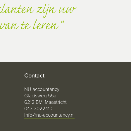
lanten zijn uw
van te leren
Contact
NU accountancy
Glacisweg 55a
6212 BM Maastricht
043-3022410
info@nu-accountancy.nl