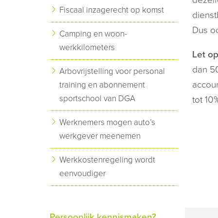
Fiscaal inzagerecht op komst
dienst
Dus oo
Camping en woon-
werkkilometers
Let op
dan 50
Arbovrijstelling voor personal
accoun
training en abonnement
sportschool van DGA
tot 10
Werknemers mogen auto’s
werkgever meenemen
Werkkostenregeling wordt
eenvoudiger
Persoonlijk kennismaken?