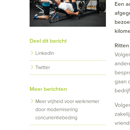
Een ac
afgege
bezoek
kilome
Deel dit bericht
Ritten
LinkedIn
Volgen
andere
Twitter
bespro
gaan d
Meer berichten
bedrij
Meer vrijheid voor werknemer
Volgen
door modernisering
zakeli
concurrentiebeding
vriend