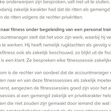
jke onderwerpen zijn besproken, valt niet uit te sluiten
danig zakelijk karakter had dat de ritten als gemeng
jn de ritten volgens de rechter privéritten.
 naar fitness onder begeleiding van een personal trai
ountmanager stelt dat het voor zijn werk, waarbij hij vee
n te werken. Hij heeft namelijk rugklachten als gevolg
fsfitness ook als zakelijk beschouwd, zo blijkt uit de fisc
r is een klant. Ze bespreken elke fitnesssessie zakeli
m is de rechter van oordeel dat de accountmanager n
tten naar en van deze fitnesssessies als zakelijk moe
erst, aangezien de fitnesssessies goed zijn voor het
ssessies al een gemengd zakelijk en privékarakter he
tten die niet zouden zijn gemaakt door iemand die wat
de omstandigheden verkeert als de accountmanager, ma