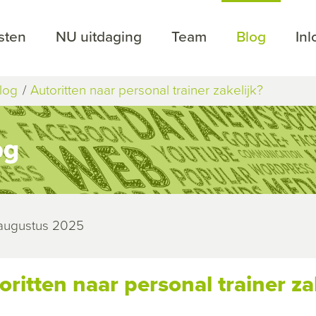
sten
NU uitdaging
Team
Blog
In
log
Autoritten naar personal trainer zakelijk?
og
 augustus 2025
oritten naar personal trainer za