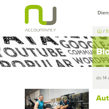
Dien
B
Bl
do 14
Aut