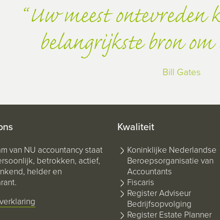
Uw meest ontevreden k
belangrijkste bron om 
Bill Gates
ons
Kwaliteit
am van NU accountancy staat
Koninklijke Nederlandse
rsoonlijk, betrokken, actief,
Beroepsorganisatie van
kend, helder en
Accountants
rant.
Fiscaris
Register Adviseur
verklaring
Bedrijfsopvolging
Register Estate Planner