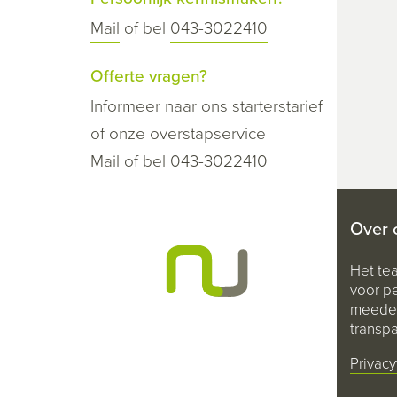
Mail
of bel
043-3022410
Offerte vragen?
Informeer naar ons starterstarief
of onze overstapservice
Mail
of bel
043-3022410
Over 
Het te
voor pe
meeden
transpa
Privacy