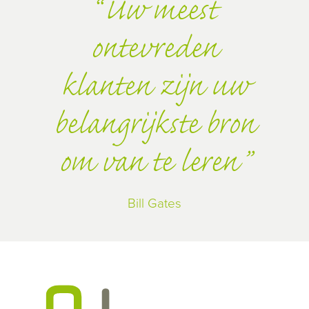
Uw meest
ontevreden
klanten zijn uw
belangrijkste bron
om van te leren
Bill Gates