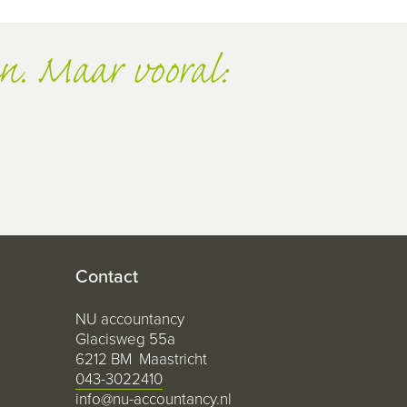
n. Maar vooral:
Contact
NU accountancy
Glacisweg 55a
6212 BM Maastricht
043-3022410
info@nu-accountancy.nl