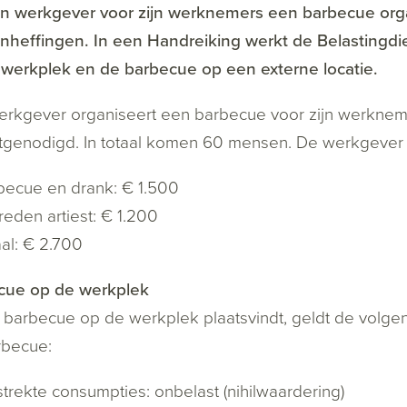
en werkgever voor zijn werknemers een barbecue org
nheffingen. In een Handreiking werkt de Belastingdi
werkplek en de barbecue op een externe locatie.
rkgever organiseert een barbecue voor zijn werkneme
tgenodigd. In totaal komen 60 mensen. De werkgever
becue en drank: € 1.500
eden artiest: € 1.200
al: € 2.700
cue op de werkplek
 barbecue op de werkplek plaatsvindt, geldt de volg
rbecue:
trekte consumpties: onbelast (nihilwaardering)