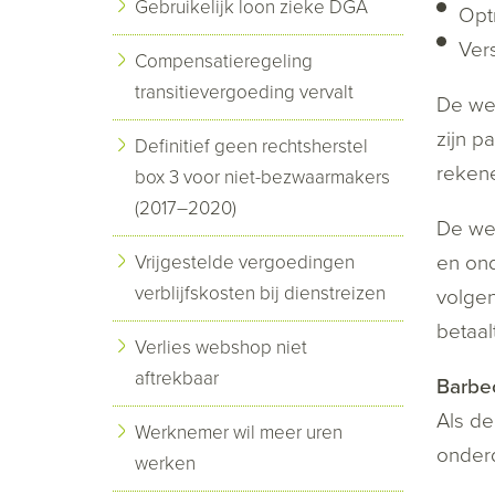
Gebruikelijk loon zieke DGA
Optr
Ver
Compensatieregeling
transitievergoeding vervalt
De wer
zijn p
Definitief geen rechtsherstel
reken
box 3 voor niet-bezwaarmakers
(2017–2020)
De wer
en ond
Vrijgestelde vergoedingen
verblijfskosten bij dienstreizen
volgen
betaal
Verlies webshop niet
aftrekbaar
Barbec
Als de
Werknemer wil meer uren
onder
werken