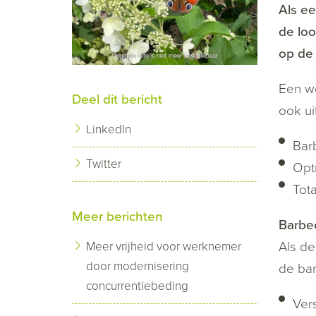
Als e
de loo
op de 
Een we
Deel dit bericht
ook ui
LinkedIn
Bar
Twitter
Optr
Tota
Meer berichten
Barbe
Als de
Meer vrijheid voor werknemer
door modernisering
de ba
concurrentiebeding
Vers