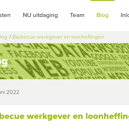
sten
NU uitdaging
Team
Blog
In
log
Barbecue werkgever en loonheffingen
og
juni 2022
becue werkgever en loonheffi