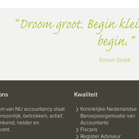
Droom groot. Begin klei
begin.
Simon Sinek
ons
Kwaliteit
am van NU accountancy staat
Koninklijke Nederlandse
rsoonlijk, betrokken, actief,
Beroepsorganisatie van
kend, helder en
Accountants
rant.
Fiscaris
Register Adviseur