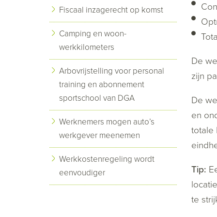
Con
Fiscaal inzagerecht op komst
Opt
Camping en woon-
Tot
werkkilometers
De wer
Arbovrijstelling voor personal
zijn p
training en abonnement
sportschool van DGA
De wer
en ond
Werknemers mogen auto’s
totale
werkgever meenemen
eindhe
Werkkostenregeling wordt
Tip:
Ee
eenvoudiger
locati
te str