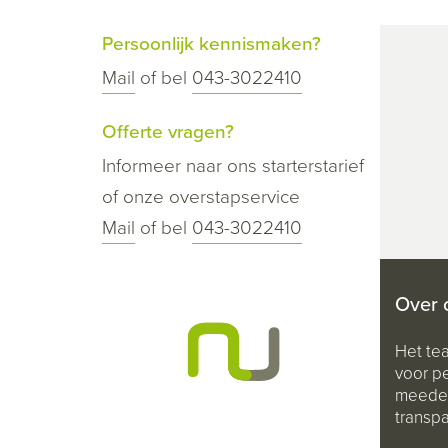
Persoonlijk kennismaken?
Mail
of bel
043-3022410
Offerte vragen?
Informeer naar ons starterstarief
of onze overstapservice
Mail
of bel
043-3022410
Over 
Het te
voor pe
meeden
transpa