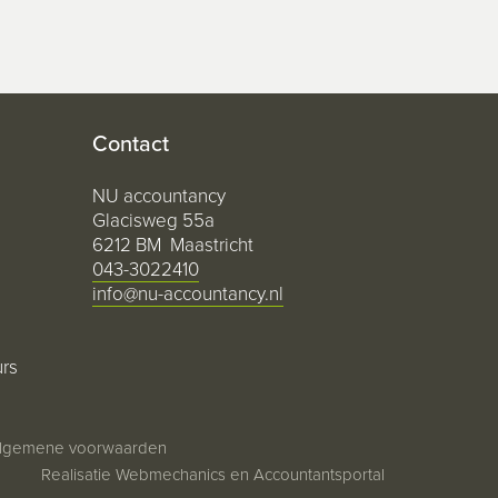
Contact
NU accountancy
Glacisweg 55a
6212 BM Maastricht
043-3022410
info@nu-accountancy.nl
urs
lgemene voorwaarden
Realisatie
Webmechanics
en
Accountantsportal