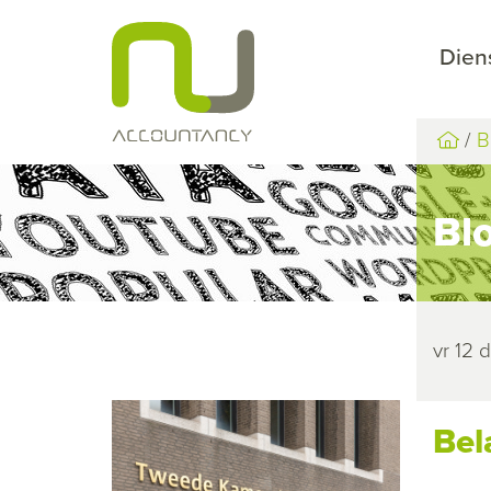
Dien
B
Bl
vr 12
Bel