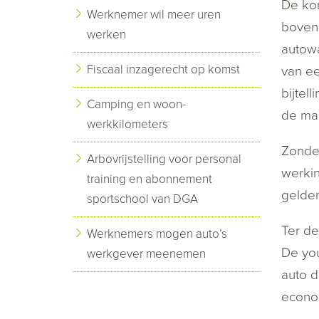
De kor
Werknemer wil meer uren
boven 
werken
autowa
Fiscaal inzagerecht op komst
van ee
bijtel
Camping en woon-
de maa
werkkilometers
Zonder
Arbovrijstelling voor personal
werkin
training en abonnement
gelden
sportschool van DGA
Ter de
Werknemers mogen auto’s
De you
werkgever meenemen
auto d
econo