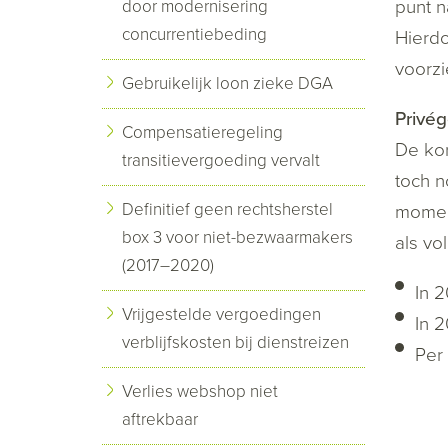
punt n
door modernisering
concurrentiebeding
Hierdo
voorzi
Gebruikelijk loon zieke DGA
Privég
Compensatieregeling
De kor
transitievergoeding vervalt
toch n
Definitief geen rechtsherstel
moment
box 3 voor niet-bezwaarmakers
als vo
(2017–2020)
In 2
Vrijgestelde vergoedingen
In 2
verblijfskosten bij dienstreizen
Per 
Verlies webshop niet
aftrekbaar