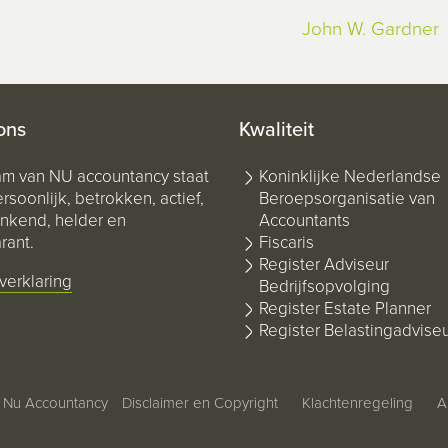
John W. Gardner
ons
Kwaliteit
am van NU accountancy staat
Koninklijke Nederlandse
rsoonlijk, betrokken, actief,
Beroepsorganisatie van
kend, helder en
Accountants
rant.
Fiscaris
Register Adviseur
verklaring
Bedrijfsopvolging
Register Estate Planner
Register Belastingadvise
 Nu Accountancy
Disclaimer en Copyright
Klachtenregeling
A