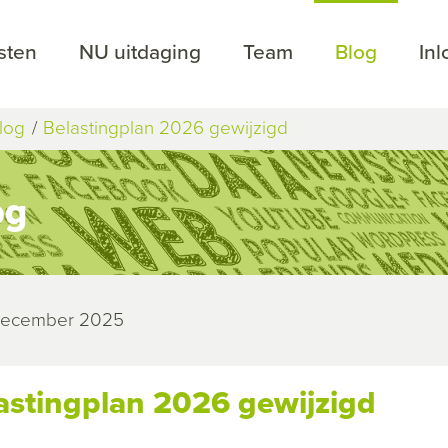
sten
NU uitdaging
Team
Blog
In
log
Belastingplan 2026 gewijzigd
og
 december 2025
astingplan 2026 gewijzigd