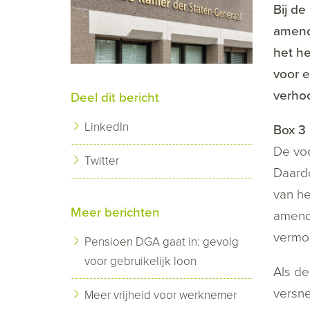
Bij de
amende
het he
voor e
verho
Deel dit bericht
LinkedIn
Box 3
De voo
Twitter
Daardo
van he
Meer berichten
amende
vermog
Pensioen DGA gaat in: gevolg
voor gebruikelijk loon
Als de
versne
Meer vrijheid voor werknemer