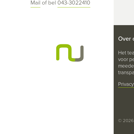
Mail
of bel
043-3022410
Over 
Het te
voor pe
meeden
transpa
Privacy
© 2026