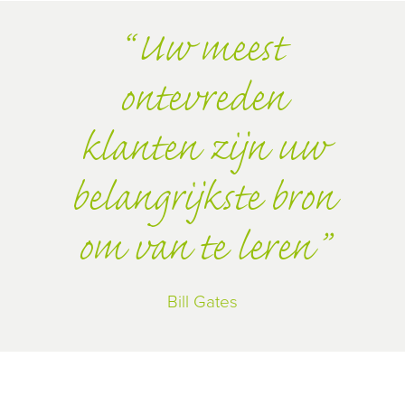
Uw meest
ontevreden
klanten zijn uw
belangrijkste bron
om van te leren
Bill Gates