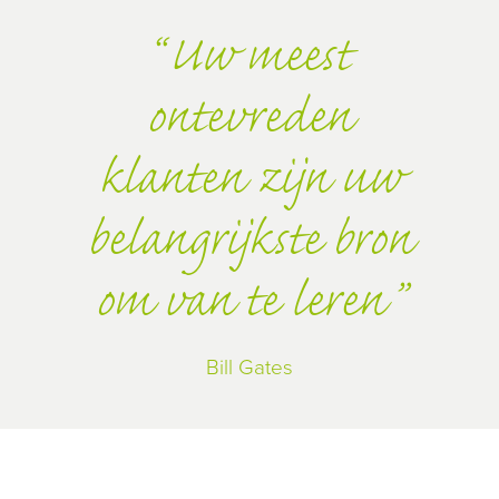
Uw meest
ontevreden
klanten zijn uw
belangrijkste bron
om van te leren
Bill Gates