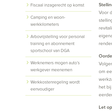
Stelli
Fiscaal inzagerecht op komst
Voor d
Camping en woon-
stelli
werkkilometers
revita
eigena
Arbovrijstelling voor personal
rendem
training en abonnement
sportschool van DGA
Oorde
Werknemers mogen auto’s
Volgen
werkgever meenemen
om een
werkz
Werkkostenregeling wordt
het b
eenvoudiger
eerder
Let o