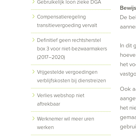
Gebruikelijk loon zieke DGA
Bewijs
Compensatieregeling
De bel
transitievergoeding vervalt
aannem
Definitief geen rechtsherstel
In dit
box 3 voor niet-bezwaarmakers
hoevee
(2017–2020)
het vo
Vrijgestelde vergoedingen
vastgo
verblijfskosten bij dienstreizen
Ook aa
Verlies webshop niet
aange
aftrekbaar
het ni
gemaa
Werknemer wil meer uren
gebru
werken