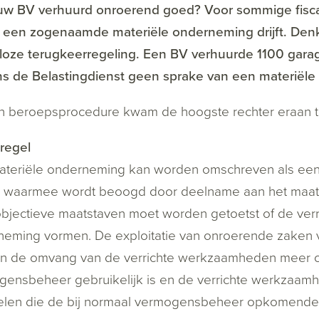
uw BV verhuurd onroerend goed? Voor sommige fiscale
een zogenaamde materiële onderneming drijft. Denk a
loze terugkeerregeling. Een BV verhuurde 1100 gara
ns de Belastingdienst geen sprake van een materiël
n beroepsprocedure kwam de hoogste rechter eraan t
regel
teriële onderneming kan worden omschreven als een 
 waarmee wordt beoogd door deelname aan het maatsc
bjectieve maatstaven moet worden getoetst of de ve
eming vormen. De exploitatie van onroerende zaken 
en de omvang van de verrichte werkzaamheden meer o
ensbeheer gebruikelijk is en de verrichte werkzaam
elen die de bij normaal vermogensbeheer opkomende