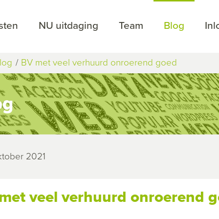
sten
NU uitdaging
Team
Blog
In
log
BV met veel verhuurd onroerend goed
og
ktober 2021
met veel verhuurd onroerend 