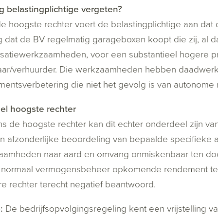
ng belastingplichtige vergeten?
e hoogste rechter voert de belastingplichtige aan dat 
ng dat de BV regelmatig garageboxen koopt die zij, al d
lisatiewerkzaamheden, voor een substantieel hogere pr
ar/verhuurder. Die werkzaamheden hebben daadwerkel
entsverbetering die niet het gevolg is van autonome
el hoogste rechter
s de hoogste rechter kan dit echter onderdeel zijn v
 afzonderlijke beoordeling van bepaalde specifieke acti
aamheden naar aard en omvang onmiskenbaar ten doe
ij normaal vermogensbeheer opkomende rendement te 
e rechter terecht negatief beantwoord.
p:
De bedrijfsopvolgingsregeling kent een vrijstelling v