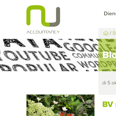
Dien
B
Bl
di 5 o
BV 