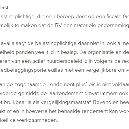
last
astingplichtige, die een beroep doet op een fiscale faci
elijk te maken dat de BV een materiële onderneming d
 geval slaagt de belastingplichtige daar niet in, ook
lheid panden veel tijd in beslag. De organisatie en
eren van een actief huurdersbeleid, zijn volgens de re
edbeleggingsportefeuilles met een vergelijkbare omv
n de zogenaamde ‘rendement-plus’-eis is niet voldaan
voerde gemiddelde jaarrendement omvat immers ook 
et bruikbaar is als vergelijkingsmaatstaf. Bovendien hee
kt of en in hoeverre het behaalde rendement kan wor
ikelijke werkzaamheden.