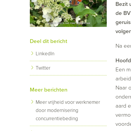
Bezit 
de BV 
geruis
volge
Deel dit bericht
Na ee
LinkedIn
Hoofd
Twitter
Een ma
arbeid
Naar o
Meer berichten
ondern
Meer vrijheid voor werknemer
aard 
door modernisering
vermog
concurrentiebeding
voord