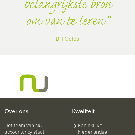
belangrijkste bron
om van te leren
Bill Gates
Over ons
Kwaliteit
Het team van NU
Koninklijke
accountancy staat
Nederlandse