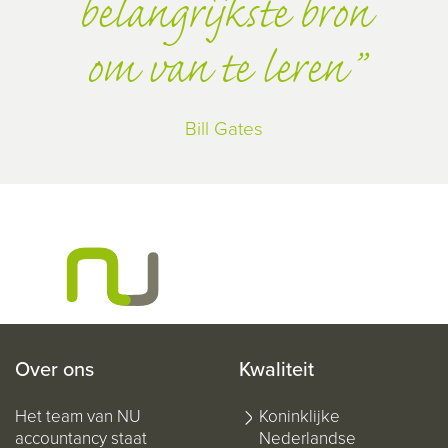
belangrijkste bron
om van te leren
Bill Gates
Over ons
Kwaliteit
Het team van NU
Koninklijke
accountancy staat
Nederlandse