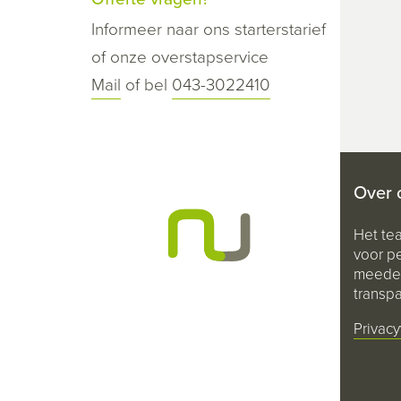
Informeer naar ons starterstarief
of onze overstapservice
Mail
of bel
043-3022410
Over 
Het te
voor pe
meeden
transpa
Privacy