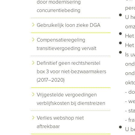
door modernisering
perc
concurrentiebeding
U he
Gebruikelijk loon zieke DGA
omz
Het
Compensatieregeling
Het
transitievergoeding vervalt
Is 
Definitief geen rechtsherstel
ond
box 3 voor niet-bezwaarmakers
ond
(2017–2020)
okt
- d
Vrijgestelde vergoedingen
- w
verblijfskosten bij dienstreizen
- st
Verlies webshop niet
- fr
aftrekbaar
U be