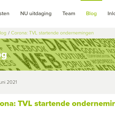
sten
NU uitdaging
Team
Blog
In
log
Corona: TVL startende ondernemingen
og
uni 2021
ona: TVL startende ondernemi