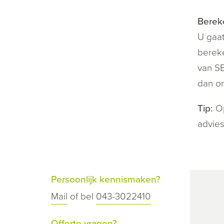
Berek
U gaat
bereke
van SB
dan on
Tip:
O
advies
Persoonlijk kennismaken?
Mail
of bel
043-3022410
Offerte vragen?