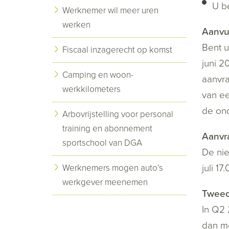
U be
Werknemer wil meer uren
werken
Aanvu
Bent u
Fiscaal inzagerecht op komst
juni 2
Camping en woon-
aanvra
werkkilometers
van ee
de on
Arbovrijstelling voor personal
training en abonnement
Aanvr
sportschool van DGA
De nie
juli 17
Werknemers mogen auto’s
werkgever meenemen
Tweed
In Q2 
dan m