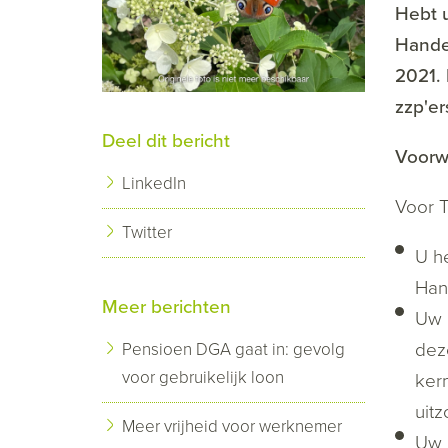
Hebt u
Handel
2021.
zzp'er
Deel dit bericht
Voorw
LinkedIn
Voor T
Twitter
U he
Han
Meer berichten
Uw 
dez
Pensioen DGA gaat in: gevolg
voor gebruikelijk loon
ker
uitz
Meer vrijheid voor werknemer
Uw 