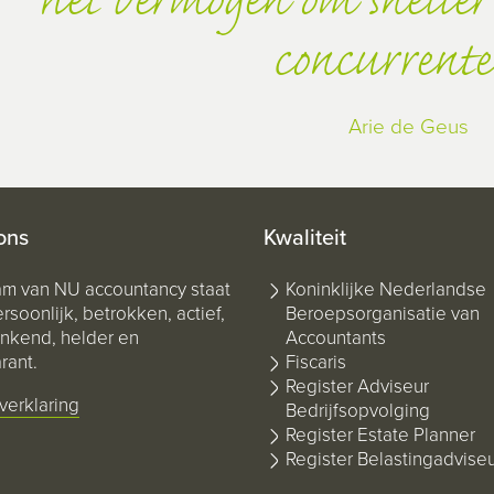
het vermogen om sneller 
concurrente
Arie de Geus
ons
Kwaliteit
am van NU accountancy staat
Koninklijke Nederlandse
rsoonlijk, betrokken, actief,
Beroepsorganisatie van
kend, helder en
Accountants
rant.
Fiscaris
Register Adviseur
verklaring
Bedrijfsopvolging
Register Estate Planner
Register Belastingadvise