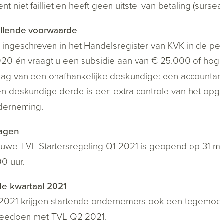
nt niet failliet en heeft geen uitstel van betaling (sur
llende voorwaarde
 ingeschreven in het Handelsregister van KVK in de p
020 én vraagt u een subsidie aan van € 25.000 of hoge
ag van een onafhankelijke deskundige: een accountant,
n deskundige derde is een extra controle van het op
derneming.
agen
uwe TVL Startersregeling Q1 2021 is geopend op 31 me
.00 uur.
e kwartaal 2021
2021 krijgen startende ondernemers ook een tegemoetk
eedoen met TVL Q2 2021.