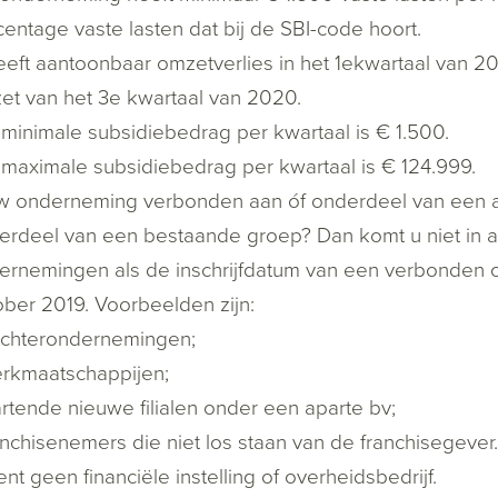
entage vaste lasten dat bij de SBI-code hoort.
eft aantoonbaar omzetverlies in het 1
e
kwartaal van 2
et van het 3
e
kwartaal van 2020.
 minimale subsidiebedrag per kwartaal is € 1.500.
 maximale subsidiebedrag per kwartaal is € 124.999.
uw onderneming verbonden aan óf onderdeel van een
erdeel van een bestaande groep? Dan komt u niet in 
ernemingen als de inschrijfdatum van een verbonden o
ober 2019. Voorbeelden zijn:
ochterondernemingen;
erkmaatschappijen;
artende nieuwe filialen onder een aparte bv;
anchisenemers die niet los staan van de franchisegever.
nt geen financiële instelling of overheidsbedrijf.