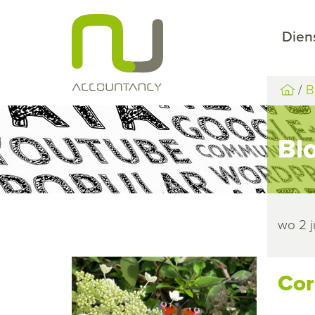
Dien
B
Bl
wo 2 j
Cor