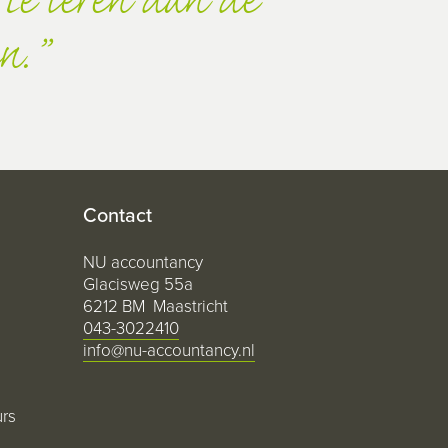
te leren dan de
n.
Contact
NU accountancy
Glacisweg 55a
6212 BM Maastricht
043-3022410
info@nu-accountancy.nl
urs