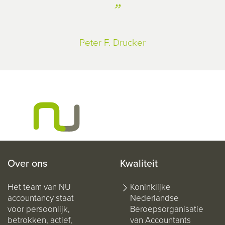
Peter F. Drucker
Over ons
Kwaliteit
Het team van NU
Koninklijke
accountancy staat
Nederlandse
voor persoonlijk,
Beroepsorganisatie
betrokken, actief,
van Accountants