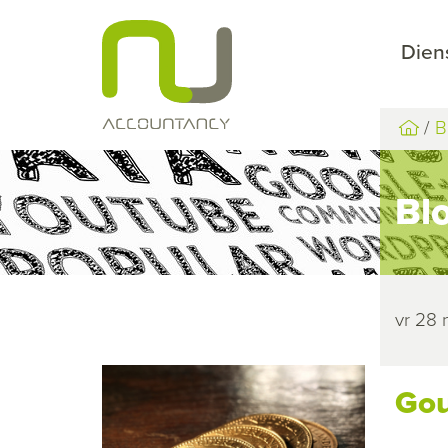
Dien
B
Bl
vr 28
Gou