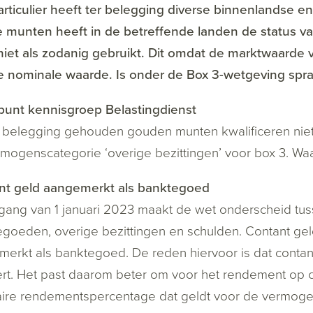
rticulier heeft ter belegging diverse binnenlandse 
 munten heeft in de betreffende landen de status va
niet als zodanig gebruikt. Dit omdat de marktwaarde 
e nominale waarde. Is onder de Box 3-wetgeving spra
punt kennisgroep Belastingdienst
 belegging gehouden gouden munten kwalificeren niet 
mogenscategorie ‘overige bezittingen’ voor box 3. W
nt geld aangemerkt als banktegoed
gang van 1 januari 2023 maakt de wet onderscheid tu
goeden, overige bezittingen en schulden. Contant gel
erkt als banktegoed. De reden hiervoor is dat conta
rt. Het past daarom beter om voor het rendement op con
taire rendementspercentage dat geldt voor de vermog