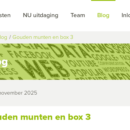
sten
NU uitdaging
Team
Blog
In
log
Gouden munten en box 3
og
 november 2025
den munten en box 3