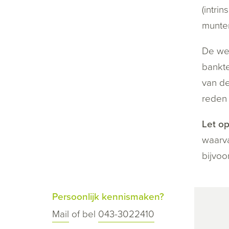
(intri
munten
De wet
bankte
van de
reden 
Let op
waarva
bijvoo
Persoonlijk kennismaken?
Mail
of bel
043-3022410