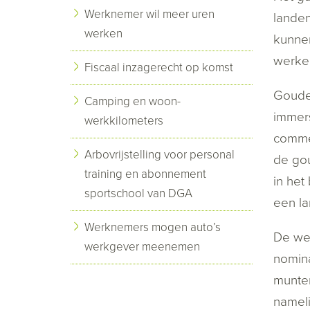
Werknemer wil meer uren
landen
werken
kunnen
werkel
Fiscaal inzagerecht op komst
Gouden
Camping en woon-
immers
werkkilometers
comme
Arbovrijstelling voor personal
de gou
training en abonnement
in het
sportschool van DGA
een la
Werknemers mogen auto’s
De wet
werkgever meenemen
nomina
munten
nameli