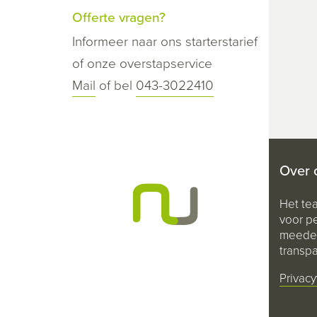
Offerte vragen?
Informeer naar ons starterstarief
of onze overstapservice
Mail
of bel
043-3022410
Over 
Het te
voor pe
meeden
transpa
Privacy