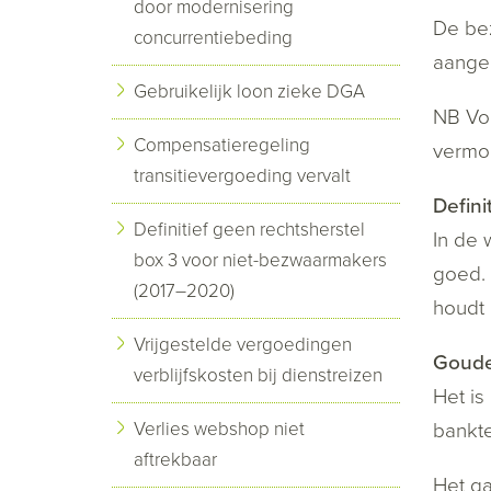
door modernisering
De bez
concurrentiebeding
aange
Gebruikelijk loon zieke DGA
NB Voo
Compensatieregeling
vermo
transitievergoeding vervalt
Defini
Definitief geen rechtsherstel
In de 
box 3 voor niet-bezwaarmakers
goed. 
(2017–2020)
houdt 
Vrijgestelde vergoedingen
Goud
verblijfskosten bij dienstreizen
Het is
Verlies webshop niet
bankt
aftrekbaar
Het ga