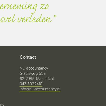
derneming zo
esvol verleden
Contact
NU accountancy
Glacisweg 55a
6212 BM Maastricht
043-3022410
info@nu-accountancy.nl
urs