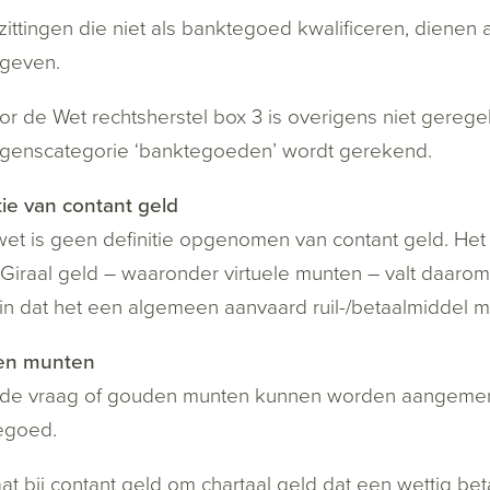
ittingen die niet als banktegoed kwalificeren, dienen 
geven.
r de Wet rechtsherstel box 3 is overigens niet geregel
genscategorie ‘banktegoeden’ wordt gerekend.
tie van contant geld
wet is geen definitie opgenomen van contant geld. Het 
Giraal geld – waaronder virtuele munten – valt daarom 
in dat het een algemeen aanvaard ruil-/betaalmiddel mo
en munten
 de vraag of gouden munten kunnen worden aangemerk
egoed.
at bij contant geld om chartaal geld dat een wettig be