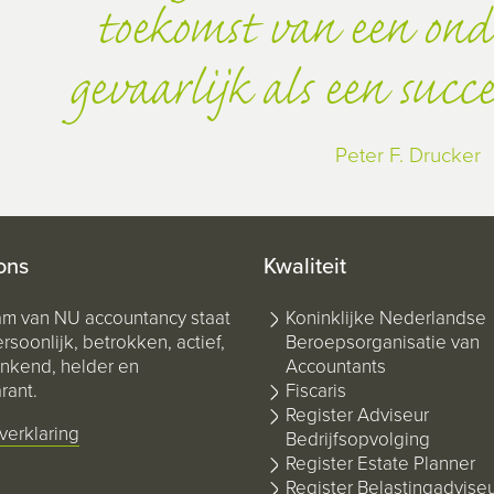
toekomst van een on
gevaarlijk als een succ
Peter F. Drucker
ons
Kwaliteit
am van NU accountancy staat
Koninklijke Nederlandse
rsoonlijk, betrokken, actief,
Beroepsorganisatie van
kend, helder en
Accountants
rant.
Fiscaris
Register Adviseur
verklaring
Bedrijfsopvolging
Register Estate Planner
Register Belastingadvise