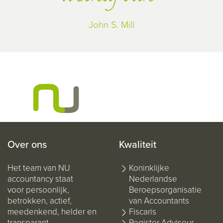
John S. Mill
Over ons
Kwaliteit
Het team van NU
Koninklijke
accountancy staat
Nederlandse
voor persoonlijk,
Beroepsorganisatie
betrokken, actief,
van Accountants
meedenkend, helder en
Fiscaris
transparant.
Register Adviseur