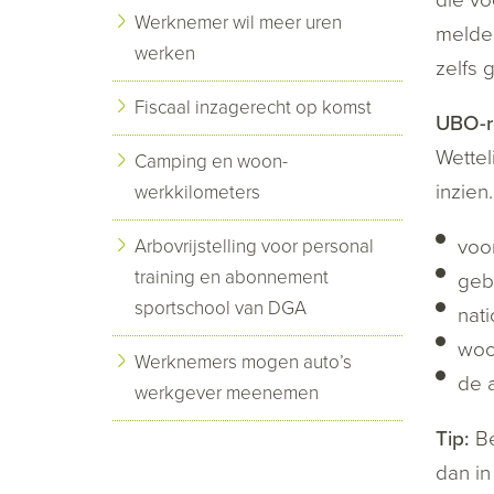
Werknemer wil meer uren
melden
werken
zelfs 
Fiscaal inzagerecht op komst
UBO-r
Wettel
Camping en woon-
inzien
werkkilometers
voo
Arbovrijstelling voor personal
training en abonnement
geb
sportschool van DGA
nati
woo
Werknemers mogen auto’s
de 
werkgever meenemen
Tip:
Be
dan in