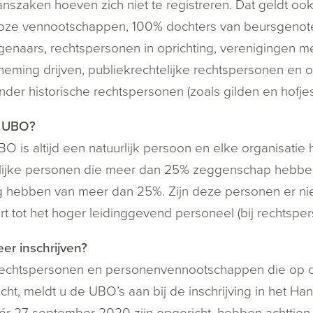
szaken hoeven zich niet te registreren. Dat geldt o
oze vennootschappen, 100% dochters van beursgenot
genaars, rechtspersonen in oprichting, verenigingen 
eming drijven, publiekrechtelijke rechtspersonen en o
der historische rechtspersonen (zoals gilden en hofjes
s UBO?
O is altijd een natuurlijk persoon en elke organisatie 
lijke personen die meer dan 25% zeggenschap hebben 
 hebben van meer dan 25%. Zijn deze personen er nie
t tot het hoger leidinggevend personeel (bij rechtspe
r inschrijven?
rechtspersonen en personenvennootschappen die op 
cht, meldt u de UBO’s aan bij de inschrijving in het Ha
ór 27 september 2020 zijn opgericht, hebben achttie