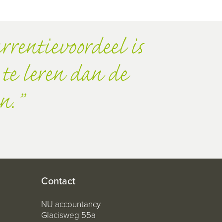
rrentievoordeel is
te leren dan de
n.
Contact
NU accountancy
Glacisweg 55a