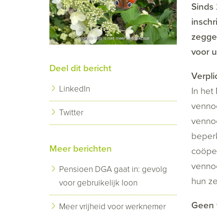
Sinds
inschr
zegge
voor u
Deel dit bericht
Verpli
LinkedIn
In het
vennoo
Twitter
vennoo
beper
Meer berichten
coöper
venno
Pensioen DGA gaat in: gevolg
hun ze
voor gebruikelijk loon
Geen v
Meer vrijheid voor werknemer