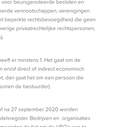
ok voor beursgenoteerde besloten en
eerde vennootschappen, verenigingen
met beperkte rechtsbevoegdheid die geen
verige privaatrechtelijke rechtspersonen,
).
heeft er minstens 1. Het gaat om de
en/of direct of indirect economisch
t, dan gaat het om een persoon die
rsonen de bestuurder).
of na 27 september 2020 worden
ndelsregister. Bedrijven en organisaties
n maanden de tijd om de UBO’s aan te