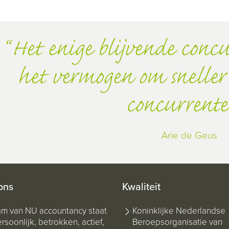
Het enige blijvende concu
het vermogen om sneller 
concurrente
Arie de Geus
ons
Kwaliteit
am van NU accountancy staat
Koninklijke Nederlandse
rsoonlijk, betrokken, actief,
Beroepsorganisatie van