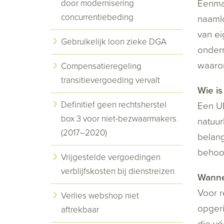
Eenman
door modernisering
concurrentiebeding
naaml
van ei
Gebruikelijk loon zieke DGA
ondern
waaron
Compensatieregeling
transitievergoeding vervalt
Wie i
Definitief geen rechtsherstel
Een UB
box 3 voor niet-bezwaarmakers
natuur
(2017–2020)
belang
behoor
Vrijgestelde vergoedingen
verblijfskosten bij dienstreizen
Wannee
Voor 
Verlies webshop niet
opgeri
aftrekbaar
die vó