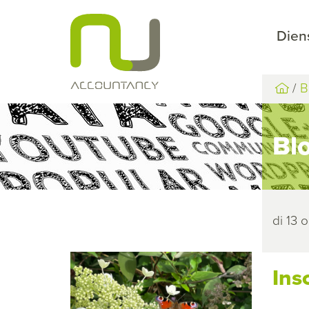
Dien
B
Bl
di 13 
Ins