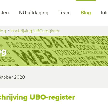
sten
NU uitdaging
Team
Blog
In
log
Inschrijving UBO-register
og
oktober 2020
chrijving UBO-register