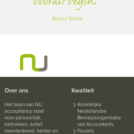
vooral: begin.
Simon Sinek
Over ons
Kwaliteit
Het team van NU
Koninklijke
accountancy staat
Nederlandse
voor persoonlijk,
Beroepsorganisatie
betrokken, actief,
van Accountants
meedenkend, helder en
Fiscaris