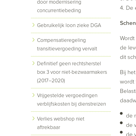
door modernisering
De 
concurrentiebeding
Schenk
Gebruikelijk loon zieke DGA
Wordt 
Compensatieregeling
de lev
transitievergoeding vervalt
dit sc
Definitief geen rechtsherstel
Bij he
box 3 voor niet-bezwaarmakers
(2017–2020)
wordt 
Belast
Vrijgestelde vergoedingen
daadwe
verblijfskosten bij dienstreizen
de r
Verlies webshop niet
de 
aftrekbaar
de v