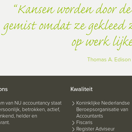
Kansen worden door de
gemist omdat ze gekleed zi
op werk lijk
Thomas A. Edison
ons
Kwaliteit
am van NU accountancy staat
Koninklijke Nederlandse
rsoonlijk, betrokken, actief,
Beroepsorganisatie van
kend, helder en
Accountants
rant.
Fiscaris
Register Adviseur