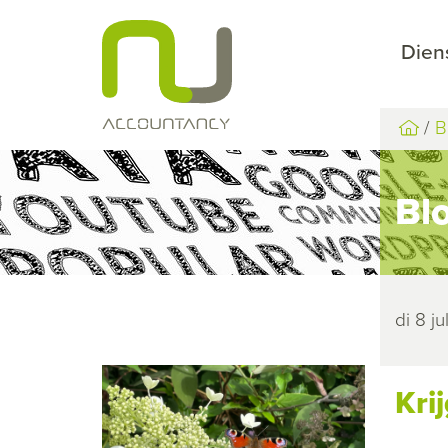
Dien
B
Bl
di 8 j
Kri