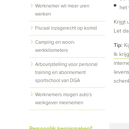
Werknemer wil meer uren
het 
werken
Krijgt
Fiscaal inzagerecht op komst
Let da
Camping en woon-
Tip:
K
werkkilometers
Ik kri
intern
Arbovrijstelling voor personal
levens
training en abonnement
sportschool van DGA
schenk
Werknemers mogen auto’s
werkgever meenemen
Persoonlijk kennismaken?