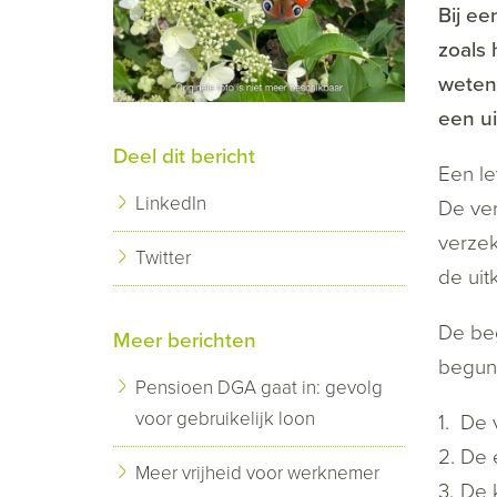
Bij ee
zoals 
weten,
een ui
Deel dit bericht
Een le
LinkedIn
De ver
verzek
Twitter
de uit
De beg
Meer berichten
beguns
Pensioen DGA gaat in: gevolg
voor gebruikelijk loon
De 
De 
Meer vrijheid voor werknemer
De 