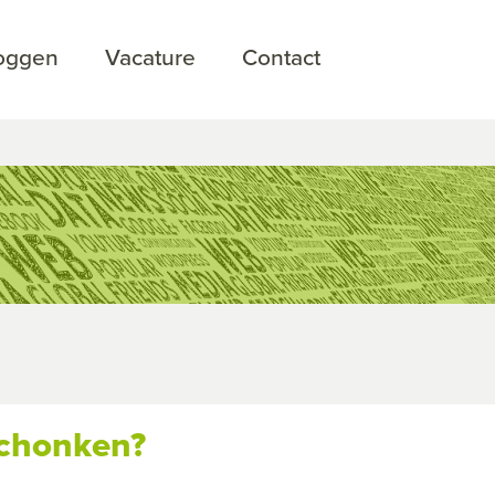
loggen
Vacature
Contact
schonken?