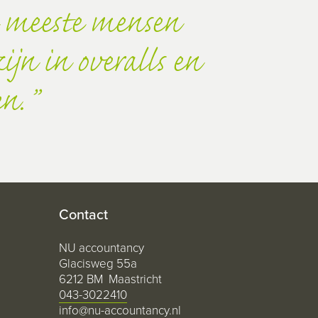
 meeste mensen
jn in overalls en
en.
Contact
NU accountancy
Glacisweg 55a
6212 BM Maastricht
043-3022410
info@nu-accountancy.nl