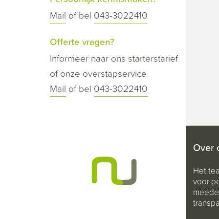
Mail
of bel
043-3022410
Offerte vragen?
Informeer naar ons starterstarief
of onze overstapservice
Mail
of bel
043-3022410
Over 
Het te
voor pe
meeden
transpa