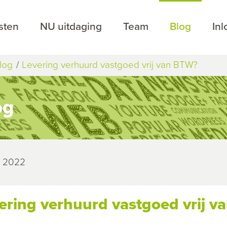
sten
NU uitdaging
Team
Blog
In
log
Levering verhuurd vastgoed vrij van BTW?
og
li 2022
ering verhuurd vastgoed vrij 