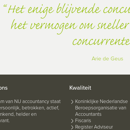
Het enige blijvende concu
het vermogen om sneller 
concurrente
Arie de Geus
ons
Kwaliteit
am van NU accountancy staat
Koninklijke Nederlandse
rsoonlijk, betrokken, actief,
Beroepsorganisatie van
kend, helder en
Accountants
rant.
Fiscaris
Register Adviseur