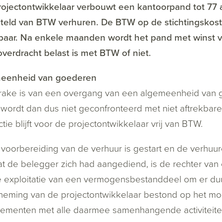
rojectontwikkelaar verbouwt een kantoorpand tot 77 
steld van BTW verhuren. De BTW op de stichtingskost
baar. Na enkele maanden wordt het pand met winst ve
verdracht belast is met BTW of niet.
eenheid van goederen
rake is van een overgang van een algemeenheid van go
wordt dan dus niet geconfronteerd met niet aftrekba
ctie blijft voor de projectontwikkelaar vrij van BTW.
voorbereiding van de verhuur is gestart en de verhuu
t de belegger zich had aangediend, is de rechter va
 exploitatie van een vermogensbestanddeel om er duu
eming van de projectontwikkelaar bestond op het mom
ementen met alle daarmee samenhangende activiteiten e