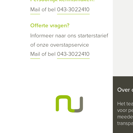
Mail
of bel
043-3022410
Offerte vragen?
Informeer naar ons starterstarief
of onze overstapservice
Mail
of bel
043-3022410
Over 
Het te
voor pe
meeden
transpa