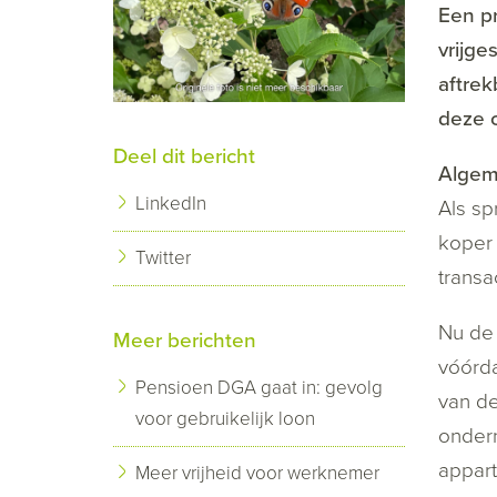
Een p
vrijge
aftrek
deze o
Deel dit bericht
Algem
LinkedIn
Als sp
koper 
Twitter
transa
Nu de 
Meer berichten
vóórda
Pensioen DGA gaat in: gevolg
van de
voor gebruikelijk loon
ondern
appart
Meer vrijheid voor werknemer