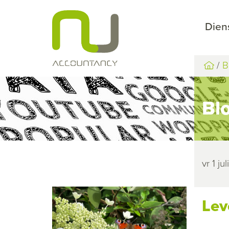
Dien
B
Bl
vr 1 ju
Lev