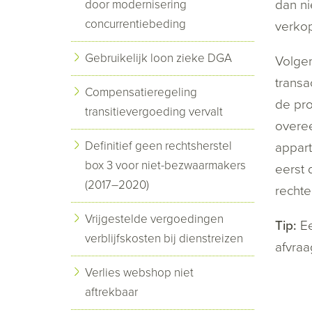
dan ni
door modernisering
concurrentiebeding
verko
Gebruikelijk loon zieke DGA
Volge
transa
Compensatieregeling
de pro
transitievergoeding vervalt
overee
Definitief geen rechtsherstel
appart
box 3 voor niet-bezwaarmakers
eerst 
(2017–2020)
rechte
Vrijgestelde vergoedingen
Tip:
Ee
verblijfskosten bij dienstreizen
afvra
Verlies webshop niet
aftrekbaar