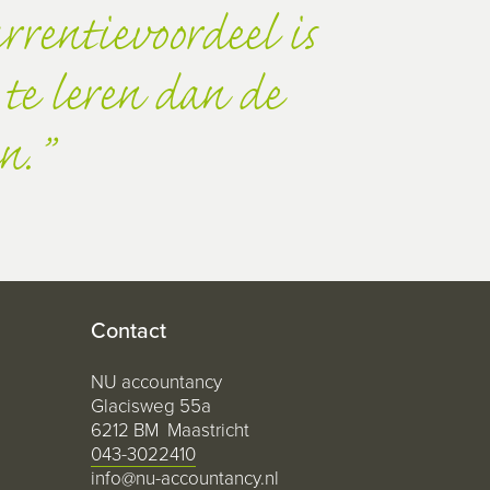
rrentievoordeel is
te leren dan de
n.
Contact
NU accountancy
Glacisweg 55a
6212 BM Maastricht
043-3022410
info@nu-accountancy.nl