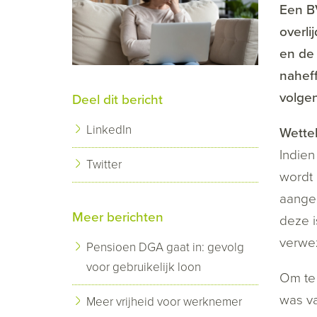
Een B
overl
en de 
nahef
volge
Deel dit bericht
LinkedIn
Wettel
Indien
Twitter
wordt 
aangem
Meer berichten
deze i
verwez
Pensioen DGA gaat in: gevolg
voor gebruikelijk loon
Om te 
was va
Meer vrijheid voor werknemer