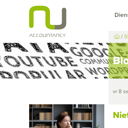
Dien
B
Bl
vr 8 
Nie