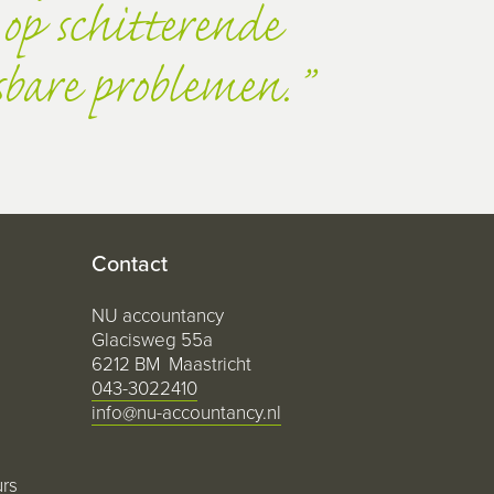
 op schitterende
sbare problemen.
Contact
NU accountancy
Glacisweg 55a
6212 BM Maastricht
043-3022410
info@nu-accountancy.nl
urs