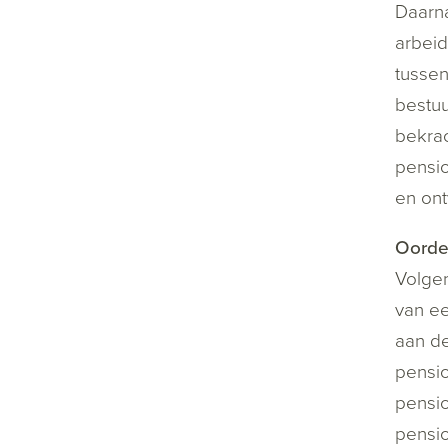
Daarna
arbeid
tusse
bestuu
bekrac
pensi
en ont
Oorde
Volge
van ee
aan d
pensio
pensi
pensio