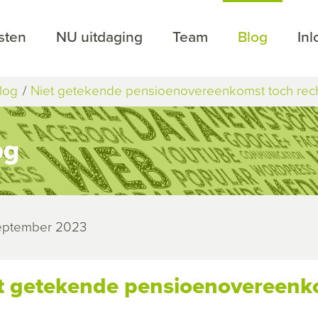
sten
NU uitdaging
Team
Blog
In
log
Niet getekende pensioenovereenkomst toch rech
og
september 2023
t getekende pensioenovereenko