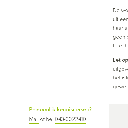
De wed
uit ee
haar a
geen 
terech
Let op
uitgev
belast
gewees
Persoonlijk kennismaken?
Mail
of bel
043-3022410