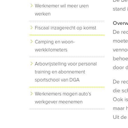
Werknemer wil meer uren
stand 
werken
Overw
Fiscaal inzagerecht op komst
De rec
moeten
Camping en woon-
vennoo
werkkilometers
behoev
Arbovrijstelling voor personal
door d
training en abonnement
sportschool van DGA
De rec
die sc
Werknemers mogen auto’s
Ook is
werkgever meenemen
maar 
Uit de