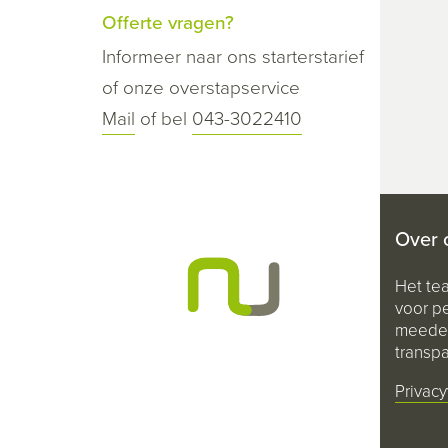
Offerte vragen?
Informeer naar ons starterstarief
of onze overstapservice
Mail
of bel
043-3022410
Over 
Het te
voor pe
meeden
transpa
Privacy