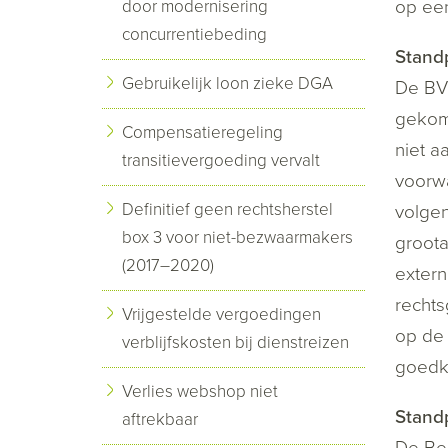
op ee
door modernisering
concurrentiebeding
Stand
Gebruikelijk loon zieke DGA
De BV 
gekome
Compensatieregeling
niet a
transitievergoeding vervalt
voorwa
Definitief geen rechtsherstel
volgen
box 3 voor niet-bezwaarmakers
groota
(2017–2020)
extern
recht
Vrijgestelde vergoedingen
op de 
verblijfskosten bij dienstreizen
goedk
Verlies webshop niet
Standp
aftrekbaar
De Bel