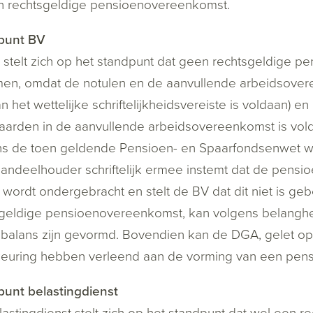
n rechtsgeldige pensioenovereenkomst.
punt BV
stelt zich op het standpunt dat geen rechtsgeldige pe
n, omdat de notulen en de aanvullende arbeidsovere
an het wettelijke schriftelijkheidsvereiste is voldaan) en
arden in de aanvullende arbeidsovereenkomst is vold
s de toen geldende Pensioen- en Spaarfondsenwet was
andeelhouder schriftelijk ermee instemt dat de pensi
 wordt ondergebracht en stelt de BV dat dit niet is g
sgeldige pensioenovereenkomst, kan volgens belang
balans zijn gevormd. Bovendien kan de DGA, gelet op 
euring hebben verleend aan de vorming van een pensi
unt belastingdienst
astingdienst stelt zich op het standpunt dat wel een 