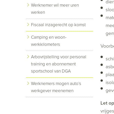
die
Werknemer wil meer uren
slo
werken
mat
Fiscaal inzagerecht op komst
mee
gem
Camping en woon-
werkkilometers
Voorbe
Arbovrijstelling voor personal
sch
training en abonnement
asb
sportschool van DGA
plaa
iso
Werknemers mogen auto’s
gev
werkgever meenemen
Let op
vrijge