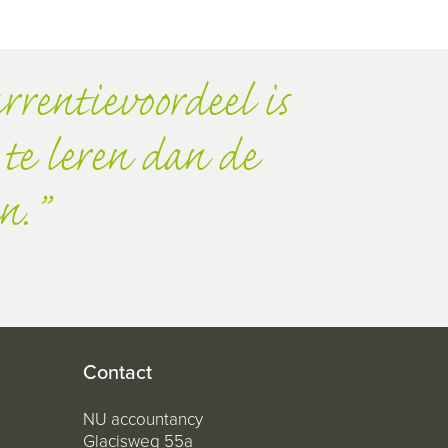
rrentievoordeel is
te leren dan de
n.
Contact
NU accountancy
Glacisweg 55a