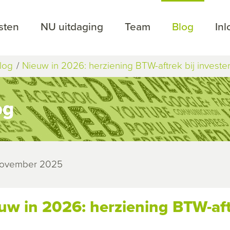
sten
NU uitdaging
Team
Blog
In
log
Nieuw in 2026: herziening BTW-aftrek bij investe
og
 november 2025
uw in 2026: herziening BTW-aft