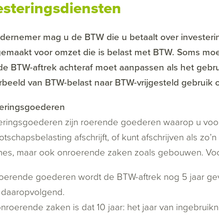
esteringsdiensten
dernemer mag u de BTW die u betaalt over investeri
emaakt voor omzet die is belast met BTW. Soms moet 
de BTW-aftrek achteraf moet aanpassen als het gebru
rbeeld van BTW-belast naar BTW-vrijgesteld gebruik 
teringsgoederen
eringsgoederen zijn roerende goederen waarop u voor
tschapsbelasting afschrijft, of kunt afschrijven als zo’
nes, maar ook onroerende zaken zoals gebouwen. Voor
 roerende goederen wordt de BTW-aftrek nog 5 jaar gev
r daaropvolgend.
onroerende zaken is dat 10 jaar: het jaar van ingebrui