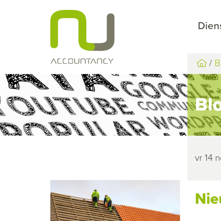
Dien
B
Bl
vr 14
Nie