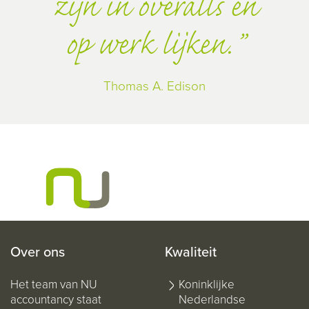
zijn in overalls en
op werk lijken.
Thomas A. Edison
Over ons
Kwaliteit
Het team van NU
Koninklijke
accountancy staat
Nederlandse