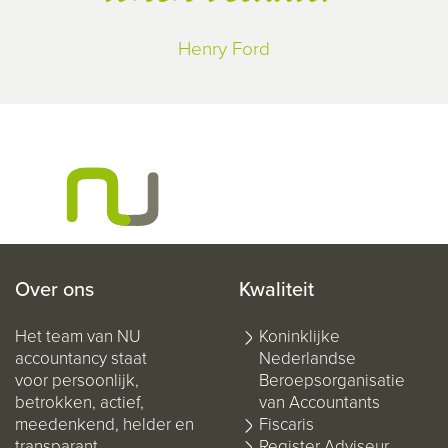
Henry Ford
Over ons
Kwaliteit
Het team van NU
Koninklijke
accountancy staat
Nederlandse
voor persoonlijk,
Beroepsorganisatie
betrokken, actief,
van Accountants
meedenkend, helder en
Fiscaris
transparant.
Register Adviseur