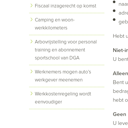
na
Fiscaal inzagerecht op komst
adr
Camping en woon-
geb
werkkilometers
Hebt u
Arbovrijstelling voor personal
training en abonnement
Niet-i
sportschool van DGA
U bent
Werknemers mogen auto’s
Allee
werkgever meenemen
Bent u
bedrag
Werkkostenregeling wordt
hebt o
eenvoudiger
Geen 
U leve