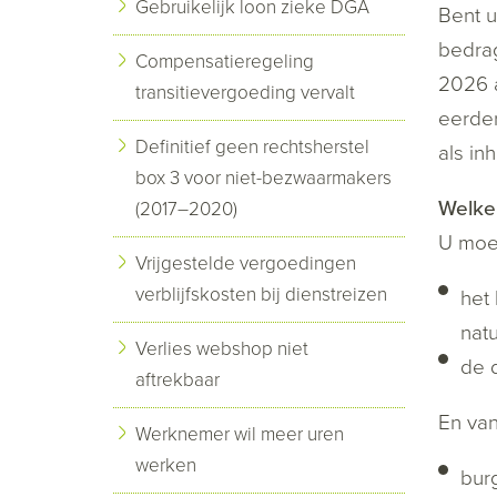
Gebruikelijk loon zieke DGA
Bent u
bedrag
Compensatieregeling
2026 a
transitievergoeding vervalt
eerder
Definitief geen rechtsherstel
als in
box 3 voor niet-bezwaarmakers
Welke
(2017–2020)
U moe
Vrijgestelde vergoedingen
verblijfskosten bij dienstreizen
het
natu
Verlies webshop niet
de 
aftrekbaar
En van
Werknemer wil meer uren
werken
bur