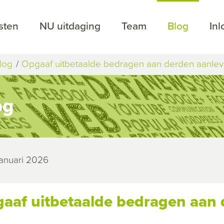
sten
NU uitdaging
Team
Blog
In
log
Opgaaf uitbetaalde bedragen aan derden aanleve
og
januari 2026
aaf uitbetaalde bedragen aan 