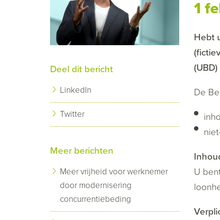
1 f
Hebt u
(ficti
(UBD) 
Deel dit bericht
LinkedIn
De Bel
Twitter
inho
niet
Meer berichten
Inhoud
U bent
Meer vrijheid voor werknemer
door modernisering
loonhe
concurrentiebeding
Verpl