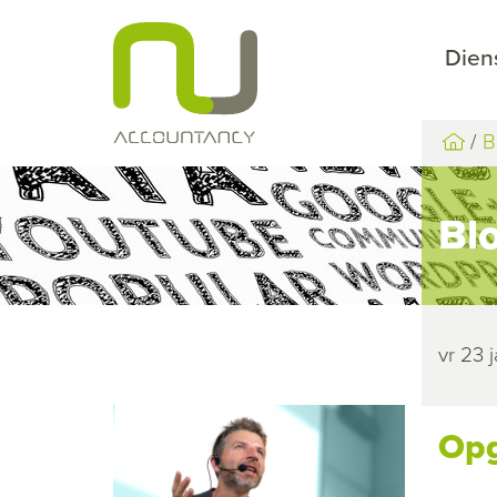
Dien
B
Bl
vr 23 
Opg