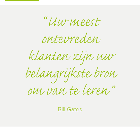
Uw meest
ontevreden
klanten zijn uw
belangrijkste bron
om van te leren
Bill Gates