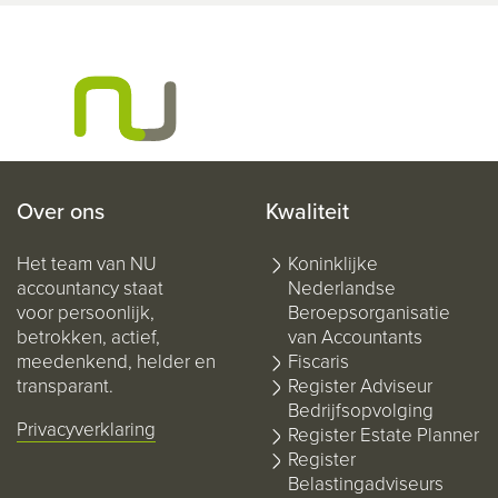
Over ons
Kwaliteit
Het team van NU
Koninklijke
accountancy staat
Nederlandse
voor persoonlijk,
Beroepsorganisatie
betrokken, actief,
van Accountants
meedenkend, helder en
Fiscaris
transparant.
Register Adviseur
Bedrijfsopvolging
Privacyverklaring
Register Estate Planner
Register
Belastingadviseurs