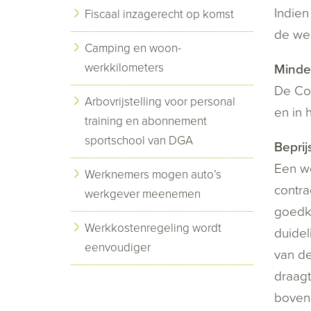
Indien
Fiscaal inzagerecht op komst
de we
Camping en woon-
werkkilometers
Minde
De Com
Arbovrijstelling voor personal
en in 
training en abonnement
sportschool van DGA
Beprij
Een we
Werknemers mogen auto’s
contra
werkgever meenemen
goedko
Werkkostenregeling wordt
duidel
eenvoudiger
van de
draagt
boveno