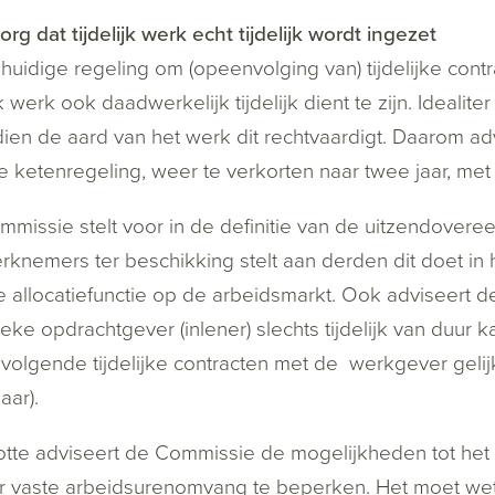
rg dat tijdelijk werk echt tijdelijk wordt ingezet
 huidige regeling om (opeenvolging van) tijdelijke cont
jk werk ook daadwerkelijk tijdelijk dient te zijn. Idealite
ndien de aard van het werk dit rechtvaardigt. Daarom 
e ketenregeling, weer te verkorten naar twee jaar, met
missie stelt voor in de definitie van de uitzendover
rknemers ter beschikking stelt aan derden dit doet in
e allocatiefunctie op de arbeidsmarkt. Ook adviseert 
ieke opdrachtgever (inlener) slechts tijdelijk van duur
olgende tijdelijke contracten met de werkgever gelij
aar).
otte adviseert de Commissie de mogelijkheden tot h
 vaste arbeidsurenomvang te beperken. Het moet wettel