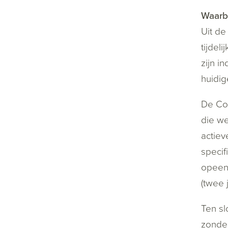
Waarbo
Uit de
tijdeli
zijn i
huidig
De Com
die we
actiev
specif
opeenv
(twee j
Ten sl
zonder