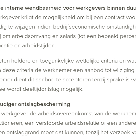
re interne wendbaarheid voor werkgevers binnen duu
kgever krijgt de mogelijkheid om bij een contract vo
dig te wijzigen indien bedrijfseconomische omstandig
j om arbeidsomvang en salaris (tot een bepaald percent
catie en arbeidstijden.
ten heldere en toegankelijke wettelijke criteria en
 deze criteria de werknemer een aanbod tot wijzigin
mer dient dit aanbod te accepteren tenzij sprake is 
e wordt deeltijdontslag mogelijk.
udiger ontslagbescherming
e werkgever de arbeidsovereenkomst van de werknem
ctioneren, een verstoorde arbeidsrelatie of een ande
n ontslaggrond moet dat kunnen, tenzij het verzoek