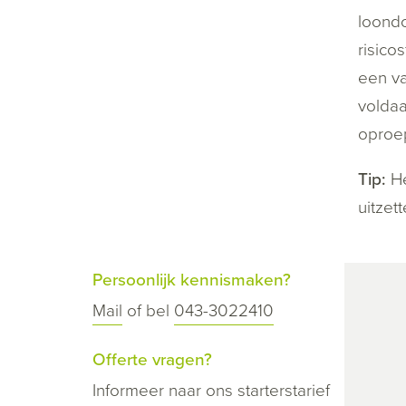
loondo
risico
een v
voldaa
oproep
Tip:
He
uitzet
Persoonlijk kennismaken?
Mail
of bel
043-3022410
Offerte vragen?
Informeer naar ons starterstarief