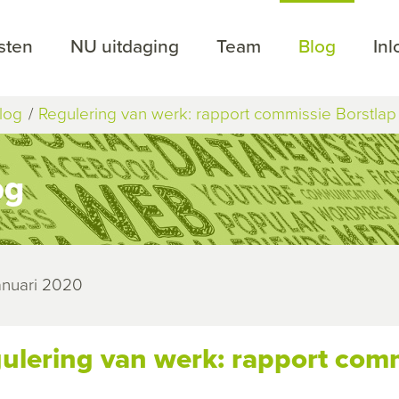
sten
NU uitdaging
Team
Blog
In
log
Regulering van werk: rapport commissie Borstlap (
og
januari 2020
ulering van werk: rapport commi