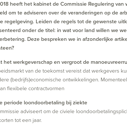
018 heeft het kabinet de Commissie Regulering van w
eld om te adviseren over de veranderingen op de ar
e regelgeving. Leiden de regels tot de gewenste uit
enteerd onder de titel: in wat voor land willen we w
erbetering. Deze bespreken we in afzonderlijke artike
teen?
st het werkgeverschap en vergroot de manoeuvreerru
beidsmarkt van de toekomst vereist dat werkgevers
ere (bedrijfs)economische ontwikkelingen. Momenteel 
van flexibele contractvormen
e periode loondoorbetaling bij ziekte
missie adviseert om de civiele loondoorbetalingsplich
korten tot een jaar.