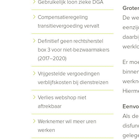
Gebruikelijk loon zieke DGA
Grote
Compensatieregeling
De wer
transitievergoeding vervalt
eenzij
daarbi
Definitief geen rechtsherstel
werklo
box 3 voor niet-bezwaarmakers
(2017–2020)
Er moe
binnen
Vrijgestelde vergoedingen
werkne
verblijfskosten bij dienstreizen
Hierme
Verlies webshop niet
Eenvo
aftrekbaar
Als d
Werknemer wil meer uren
disfun
werken
gelege