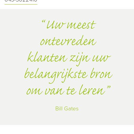
Uw meest
ontevreden
klanten zijn uw
belangrijkste bron
om van te leren
Bill Gates