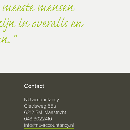
 meeste mensen
jn in overalls en
en.
Contact
NU accountancy
Glacisweg 55a
6212 BM Maastricht
043-3022410
info@nu-accountancy.nl