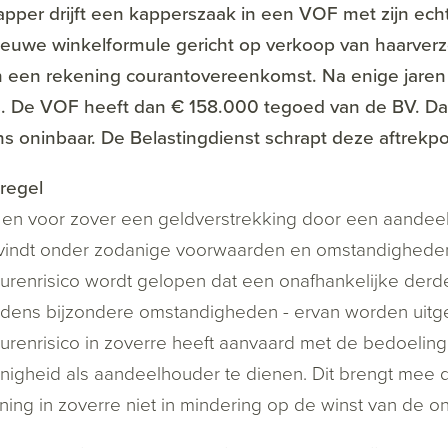
pper drijft een kapperszaak in een VOF met zijn ech
ieuwe winkelformule gericht op verkoop van haarve
en een rekening courantovereenkomst. Na enige jare
es. De VOF heeft dan € 158.000 tegoed van de BV. D
 oninbaar. De Belastingdienst schrapt deze aftrekpo
regel
 en voor zover een geldverstrekking door een aande
vindt onder zodanige voorwaarden en omstandigheden
urenrisico wordt gelopen dat een onafhankelijke der
dens bijzondere omstandigheden - ervan worden uitg
urenrisico in zoverre heeft aanvaard met de bedoeling
igheid als aandeelhouder te dienen. Dit brengt mee d
ning in zoverre niet in mindering op de winst van de