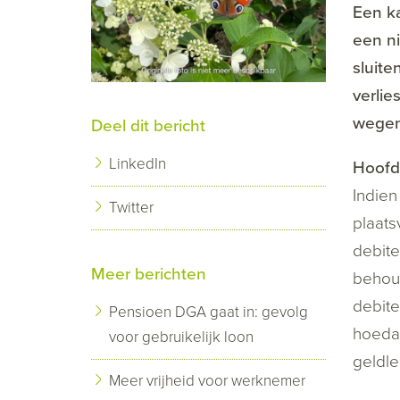
Een ka
een n
sluit
verli
wegens
Deel dit bericht
LinkedIn
Hoofd
Indien
Twitter
plaats
debite
Meer berichten
behou
debite
Pensioen DGA gaat in: gevolg
hoedan
voor gebruikelijk loon
geldle
Meer vrijheid voor werknemer