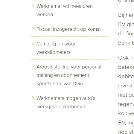
Werknemer wil meer uren
werken
Bij he
BV gin
Fiscaal inzagerecht op komst
de fin
bank b
Camping en woon-
werkkilometers
Ook he
beteke
Arbovrijstelling voor personal
training en abonnement
debite
sportschool van DGA
invest
niet d
Werknemers mogen auto’s
tegenv
werkgever meenemen
kon wo
BV, me
nog st