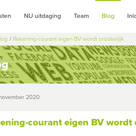
sten
NU uitdaging
Team
Blog
In
log
Rekening-courant eigen BV wordt onzakelijk
og
 november 2020
ening-courant eigen BV wordt 