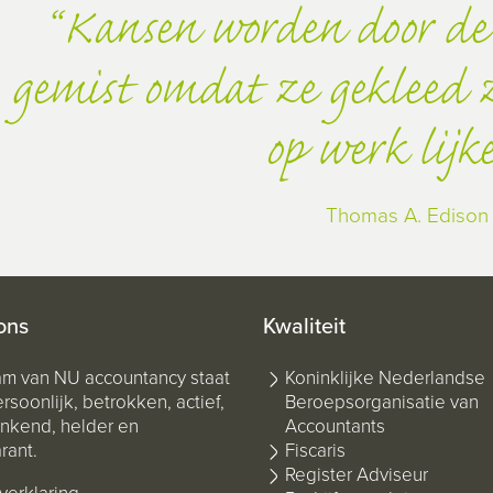
Kansen worden door de
gemist omdat ze gekleed zi
op werk lijk
Thomas A. Edison
ons
Kwaliteit
am van NU accountancy staat
Koninklijke Nederlandse
rsoonlijk, betrokken, actief,
Beroepsorganisatie van
kend, helder en
Accountants
rant.
Fiscaris
Register Adviseur