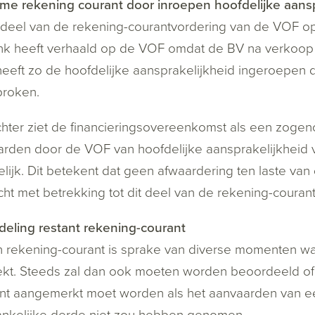
e rekening courant door inroepen hoofdelijke aansp
eel van de rekening-courantvordering van de VOF op
k heeft verhaald op de VOF omdat de BV na verkoop 
eeft zo de hoofdelijke aansprakelijkheid ingeroepen 
proken.
hter ziet de financieringsovereenkomst als een zogen
rden door de VOF van hoofdelijke aansprakelijkheid
lijk. Dit betekent dat geen afwaardering ten laste v
ht met betrekking tot dit deel van de rekening-courant
eling restant rekening-courant
n rekening-courant is sprake van diverse momenten 
ekt. Steeds zal dan ook moeten worden beoordeeld of 
t aangemerkt moet worden als het aanvaarden van een
ankelijke derde niet zou hebben genomen.