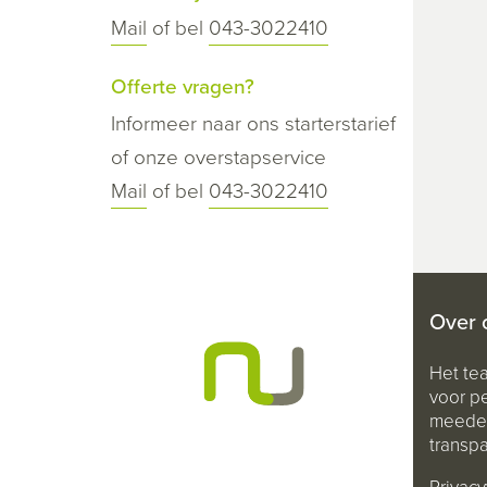
Mail
of bel
043-3022410
Offerte vragen?
Informeer naar ons starterstarief
of onze overstapservice
Mail
of bel
043-3022410
Over 
Het te
voor pe
meeden
transpa