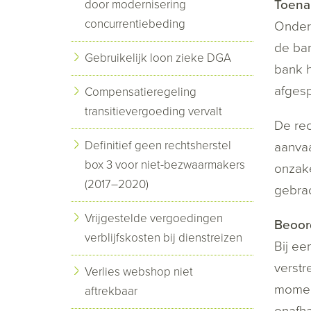
Toenam
door modernisering
concurrentiebeding
Onderd
de ban
Gebruikelijk loon zieke DGA
bank h
afges
Compensatieregeling
transitievergoeding vervalt
De rec
Definitief geen rechtsherstel
aanvaa
box 3 voor niet-bezwaarmakers
onzake
(2017–2020)
gebrac
Vrijgestelde vergoedingen
Beoord
verblijfskosten bij dienstreizen
Bij ee
verstr
Verlies webshop niet
momen
aftrekbaar
onafh