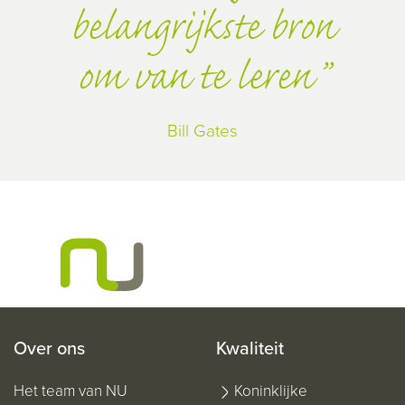
belangrijkste bron
om van te leren
Bill Gates
Over ons
Kwaliteit
Het team van NU
Koninklijke