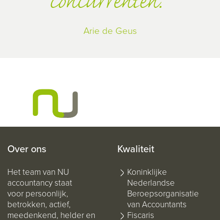
concurrenten.
Arie de Geus
Over ons
Kwaliteit
Het team van NU
Koninklijke
accountancy staat
Nederlandse
voor persoonlijk,
Beroepsorganisatie
betrokken, actief,
van Accountants
meedenkend, helder en
Fiscaris