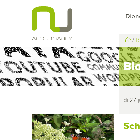
Dien
B
Bl
di 27 j
Sch