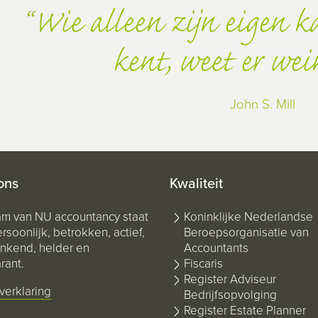
Wie alleen zijn eigen 
kent, weet er wei
John S. Mill
ons
Kwaliteit
am van NU accountancy staat
Koninklijke Nederlandse
rsoonlijk, betrokken, actief,
Beroepsorganisatie van
kend, helder en
Accountants
rant.
Fiscaris
Register Adviseur
verklaring
Bedrijfsopvolging
Register Estate Planner