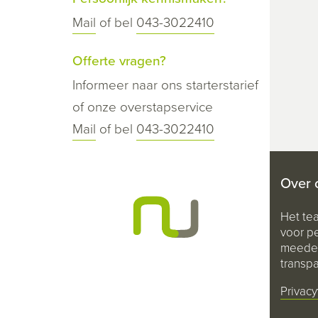
Mail
of bel
043-3022410
Offerte vragen?
Informeer naar ons starterstarief
of onze overstapservice
Mail
of bel
043-3022410
Over 
Het te
voor pe
meeden
transpa
Privacy