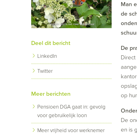
Man e
de sch
ondern
schuur
Deel dit bericht
De pra
LinkedIn
Direct
aangeb
Twitter
kantor
opslag
Meer berichten
op hu
Pensioen DGA gaat in: gevolg
Onder
voor gebruikelijk loon
De ond
en is 
Meer vrijheid voor werknemer