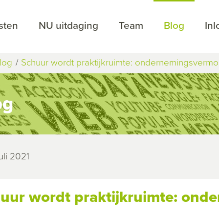
sten
NU uitdaging
Team
Blog
In
log
Schuur wordt praktijkruimte: ondernemingsverm
og
uli 2021
uur wordt praktijkruimte: on