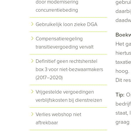
gebrui
door modernisering
concurrentiebeding
daarbi
daadwe
Gebruikelijk loon zieke DGA
Boekwi
Compensatieregeling
Het ga
transitievergoeding vervalt
hiertu
Definitief geen rechtsherstel
taxati
box 3 voor niet-bezwaarmakers
hoog. 
(2017–2020)
Dit re
Vrijgestelde vergoedingen
Tip:
On
verblijfskosten bij dienstreizen
bedrij
staat,
Verlies webshop niet
graag 
aftrekbaar