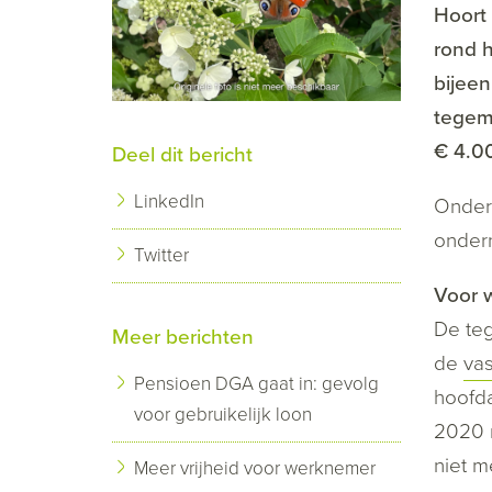
Hoort 
rond h
bijeen
tegem
€ 4.0
Deel dit bericht
LinkedIn
Ondern
onder
Twitter
Voor 
De teg
Meer berichten
de
va
Pensioen DGA gaat in: gevolg
hoofda
voor gebruikelijk loon
2020 m
niet m
Meer vrijheid voor werknemer