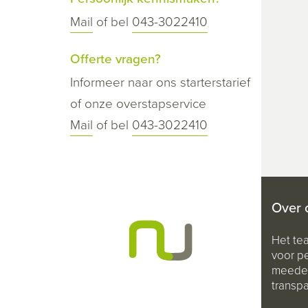
Mail
of bel
043-3022410
Offerte vragen?
Informeer naar ons starterstarief
of onze overstapservice
Mail
of bel
043-3022410
Over 
Het te
voor pe
meeden
transpa