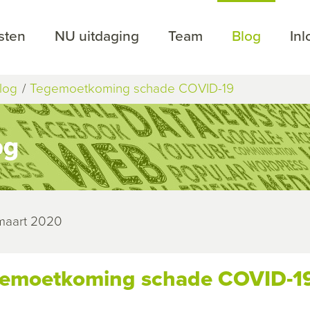
sten
NU uitdaging
Team
Blog
In
log
Tegemoetkoming schade COVID-19
og
 maart 2020
emoetkoming schade COVID-1