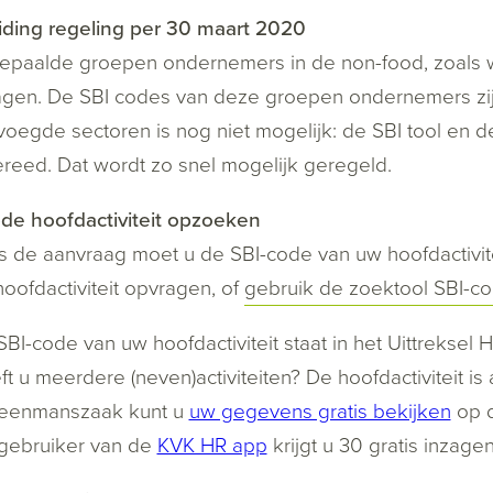
iding regeling per 30 maart 2020
epaalde groepen ondernemers in de non-food, zoals 
agen. De SBI codes van deze groepen ondernemers zi
oegde sectoren is nog niet mogelijk: de SBI tool en d
ereed. Dat wordt zo snel mogelijk geregeld.
de hoofdactiviteit opzoeken
s de aanvraag moet u de SBI-code van uw hoofdactivite
oofdactiviteit opvragen, of
gebruik de zoektool SBI-c
BI-code van uw hoofdactiviteit staat in het Uittreksel 
t u meerdere (neven)activiteiten? De hoofdactiviteit is
 eenmanszaak kunt u
uw gegevens gratis bekijken
op d
 gebruiker van de
KVK HR app
krijgt u 30 gratis inzagen