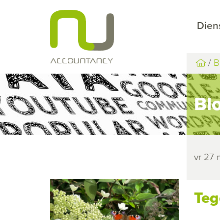
Dien
B
Bl
vr 27
Teg