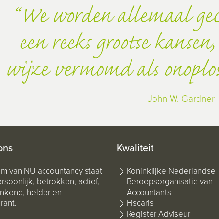
We worden allemaal gec
een reeks grootse kansen,
wijze vermomd als onoplo
John W. Gardner
ons
Kwaliteit
am van NU accountancy staat
Koninklijke Nederlandse
rsoonlijk, betrokken, actief,
Beroepsorganisatie van
kend, helder en
Accountants
rant.
Fiscaris
Register Adviseur