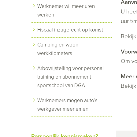
Aanvr
Werknemer wil meer uren
U heef
werken
uur t/
Fiscaal inzagerecht op komst
Bekijk
Camping en woon-
Voorw
werkkilometers
Om vo
Arbovrijstelling voor personal
Meer 
training en abonnement
sportschool van DGA
Bekij
Werknemers mogen auto’s
werkgever meenemen
Persoonlijk kennismaken?