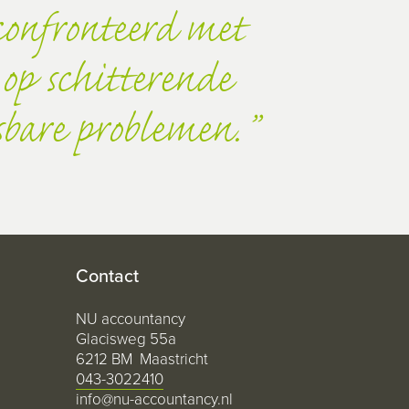
onfronteerd met
 op schitterende
sbare problemen.
Contact
NU accountancy
Glacisweg 55a
6212 BM Maastricht
043-3022410
info@nu-accountancy.nl