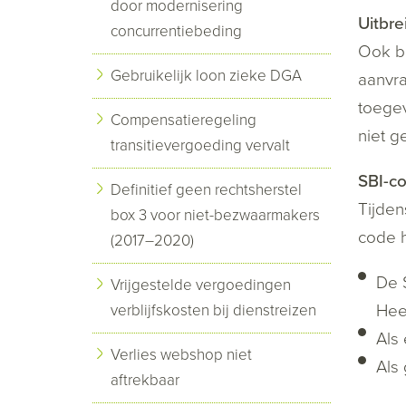
door modernisering
Uitbre
concurrentiebeding
Ook b
Gebruikelijk loon zieke DGA
aanvr
toegev
Compensatieregeling
niet g
transitievergoeding vervalt
SBI-co
Definitief geen rechtsherstel
Tijden
box 3 voor niet-bezwaarmakers
code h
(2017–2020)
De S
Vrijgestelde vergoedingen
Heef
verblijfskosten bij dienstreizen
Als
Verlies webshop niet
Als
aftrekbaar