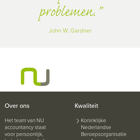
problemen.
John W. Gardner
Over ons
Kwaliteit
Het team van NU
Koninklijke
accountancy staat
Nederlandse
voor persoonlijk,
Beroepsorganisatie