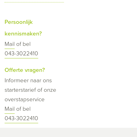
Persoonlijk
kennismaken?
Mail
of bel
043-3022410
Offerte vragen?
Informeer naar ons
starterstarief of onze
overstapservice
Mail
of bel
043-3022410