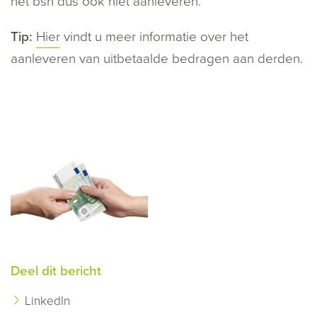
het bsn dus ook niet aanleveren.
Tip:
Hier
vindt u meer informatie over het
aanleveren van uitbetaalde bedragen aan derden.
Deel dit bericht
LinkedIn