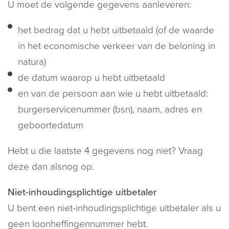
U moet de volgende gegevens aanleveren:
het bedrag dat u hebt uitbetaald (of de waarde
in het economische verkeer van de beloning in
natura)
de datum waarop u hebt uitbetaald
en van de persoon aan wie u hebt uitbetaald:
burgerservicenummer (bsn), naam, adres en
geboortedatum
Hebt u die laatste 4 gegevens nog niet? Vraag
deze dan alsnog op.
Niet-inhoudingsplichtige uitbetaler
U bent een niet-inhoudingsplichtige uitbetaler als u
geen loonheffingennummer hebt.