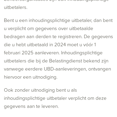
uitbetalers.
Bent u een inhoudingsplichtige uitbetaler, dan bent
u verplicht om gegevens over uitbetaalde
bedragen aan derden te registreren. De gegevens
die u hebt uitbetaald in 2024 moet u vóór 1
februari 2025 aanleveren. Inhoudingsplichtige
uitbetalers die bij de Belastingdienst bekend zijn
vanwege eerdere UBD-aanleveringen, ontvangen
hiervoor een uitnodiging.
Ook zonder uitnodiging bent u als
inhoudingsplichtige uitbetaler verplicht om deze
gegevens aan te leveren.