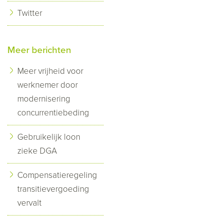
Twitter
Meer berichten
Meer vrijheid voor
werknemer door
modernisering
concurrentiebeding
Gebruikelijk loon
zieke DGA
Compensatieregeling
transitievergoeding
vervalt