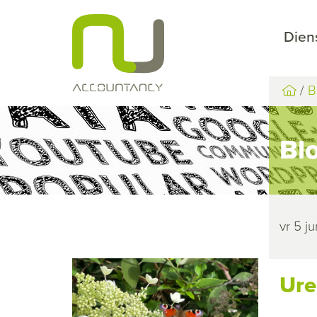
Dien
B
Bl
vr 5 j
Ure