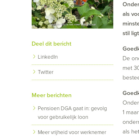
Ondern
als vo
minste
stil l
Deel dit bericht
Goedk
LinkedIn
De ond
met 3
Twitter
beste
Goedk
Meer berichten
Onder
Pensioen DGA gaat in: gevolg
1 maar
voor gebruikelijk loon
ondern
als he
Meer vrijheid voor werknemer