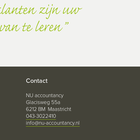
lanten zijn uw
van te leren
Contact
NU accountancy
Glacisweg 55a
6212 BM Maastricht
043-3022410
info@nu-accountancy.nl