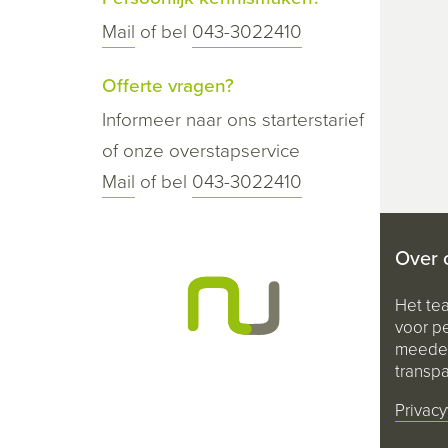
Mail
of bel
043-3022410
Offerte vragen?
Informeer naar ons starterstarief
of onze overstapservice
Mail
of bel
043-3022410
Over 
Het te
voor pe
meeden
transpa
Privacy