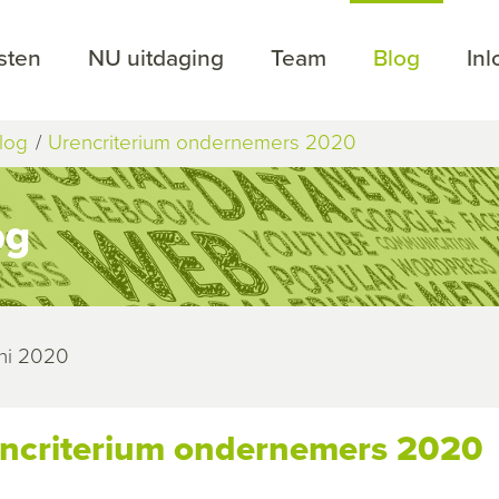
sten
NU uitdaging
Team
Blog
In
log
Urencriterium ondernemers 2020
og
uni 2020
ncriterium ondernemers 2020