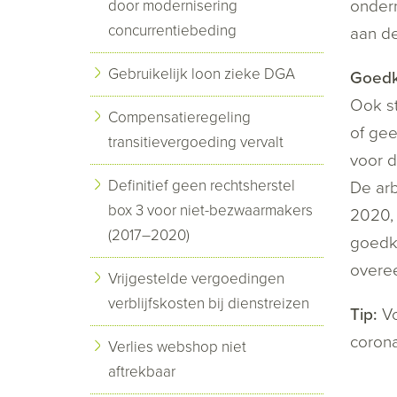
ondern
door modernisering
concurrentiebeding
aan d
Gebruikelijk loon zieke DGA
Goedke
Ook st
Compensatieregeling
of gee
transitievergoeding vervalt
voor d
Definitief geen rechtsherstel
De arb
box 3 voor niet-bezwaarmakers
2020, 
(2017–2020)
goedk
overe
Vrijgestelde vergoedingen
verblijfskosten bij dienstreizen
Tip:
V
corona
Verlies webshop niet
aftrekbaar