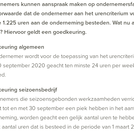
emers kunnen aanspraak maken op ondernemersfacilit
orwaarde dat de ondernemer aan het urencriterium vol
 1.225 uren aan de onderneming besteden. Wat nu als
igt? Hiervoor geldt een goedkeuring.
euring algemeen
ernemer wordt voor de toepassing van het urencriteri
0 september 2020 geacht ten minste 24 uren per week
ed.
euring seizoensbedrijf
nemers die seizoensgebonden werkzaamheden verricht
t tot en met 30 september een piek hebben in het aan
eming, worden geacht een gelijk aantal uren te hebb
t aantal uren dat is besteed in de periode van 1 maart