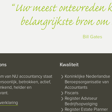
Uw meest ontevreden k
belangrijkste bron om 
Bill Gates
ons
Kwaliteit
am van NU accountancy staat
Koninklijke Nederlandse
rsoonlijk, betrokken, actief,
Beroepsorganisatie van
kend, helder en
Accountants
rant.
Fiscaris
Register Adviseur
verklaring
Bedrijfsopvolging
Register Estate Planner