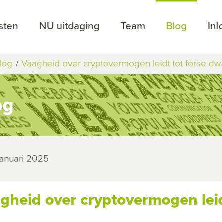
sten
NU uitdaging
Team
Blog
In
log
Vaagheid over cryptovermogen leidt tot forse 
og
januari 2025
gheid over cryptovermogen lei