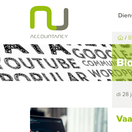
Dien
B
Bl
di 28 
Vaa