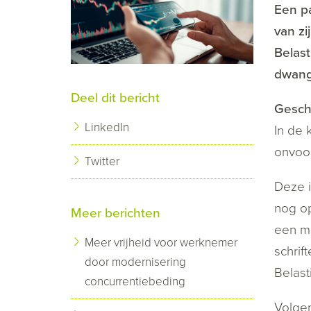
Een pa
van zi
Belast
dwan
Deel dit bericht
Geschi
LinkedIn
In de 
onvoor
Twitter
Deze i
nog op
Meer berichten
een mo
Meer vrijheid voor werknemer
schrif
door modernisering
Belast
concurrentiebeding
Volgen