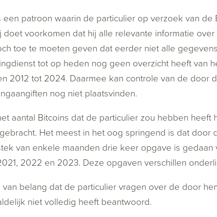
 een patroon waarin de particulier op verzoek van de B
j doet voorkomen dat hij alle relevante informatie ov
toch toe te moeten geven dat eerder niet alle gegevens z
ingdienst tot op heden nog geen overzicht heeft van h
en 2012 tot 2024. Daarmee kan controle van de door de
ingaangiften nog niet plaatsvinden.
et aantal Bitcoins dat de particulier zou hebben heeft
gebracht. Het meest in het oog springend is dat door d
stek van enkele maanden drie keer opgave is gedaan van
2021, 2022 en 2023. Deze opgaven verschillen onderlin
 van belang dat de particulier vragen over de door h
ldelijk niet volledig heeft beantwoord.