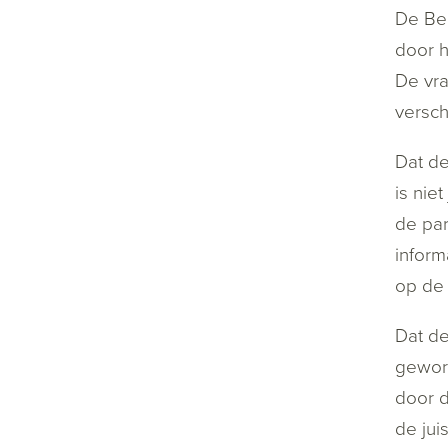
De Bel
door h
De vra
versch
Dat de
is nie
de par
inform
op de 
Dat de
geword
door d
de jui