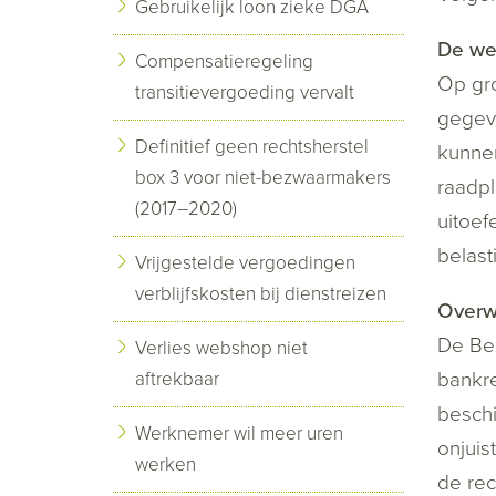
Gebruikelijk loon zieke DGA
De we
Compensatieregeling
Op gro
transitievergoeding vervalt
gegeve
Definitief geen rechtsherstel
kunnen
box 3 voor niet-bezwaarmakers
raadpl
(2017–2020)
uitoef
belasti
Vrijgestelde vergoedingen
verblijfskosten bij dienstreizen
Overw
De Bel
Verlies webshop niet
bankre
aftrekbaar
beschi
Werknemer wil meer uren
onjuis
werken
de rec