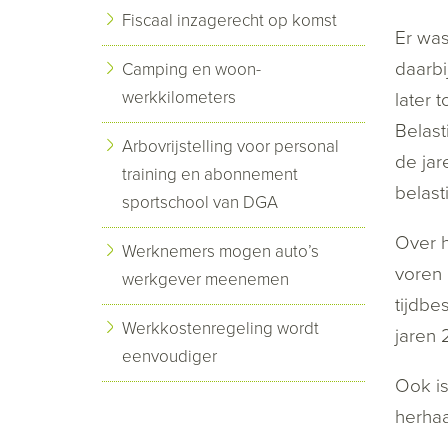
Fiscaal inzagerecht op komst
Er was
daarbi
Camping en woon-
werkkilometers
later 
Belast
Arbovrijstelling voor personal
de jar
training en abonnement
belast
sportschool van DGA
Over h
Werknemers mogen auto’s
voren 
werkgever meenemen
tijdbe
Werkkostenregeling wordt
jaren 
eenvoudiger
Ook is
herhaa