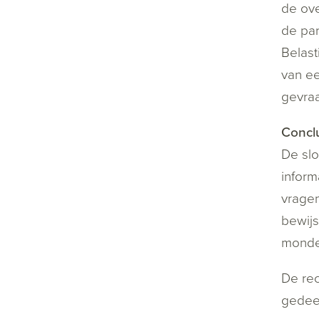
de ove
de par
Belast
van ee
gevraa
Concl
De slo
inform
vragen
bewijs
mondel
De rec
gedeel